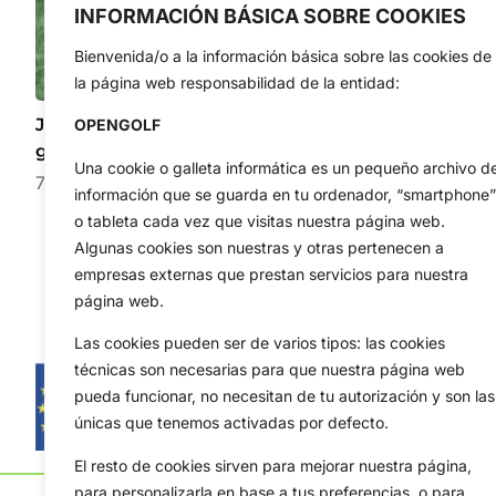
INFORMACIÓN BÁSICA SOBRE COOKIES
Bienvenida/o a la información básica sobre las cookies de
la página web responsabilidad de la entidad:
Joaquín Niemann desafía la dificultad con un
OPENGOLF
golpazo espectacular desde 142 metros
Una cookie o galleta informática es un pequeño archivo d
7 de agosto de 2026
información que se guarda en tu ordenador, “smartphone”
o tableta cada vez que visitas nuestra página web.
Algunas cookies son nuestras y otras pertenecen a
empresas externas que prestan servicios para nuestra
página web.
Las cookies pueden ser de varios tipos: las cookies
técnicas son necesarias para que nuestra página web
pueda funcionar, no necesitan de tu autorización y son las
únicas que tenemos activadas por defecto.
El resto de cookies sirven para mejorar nuestra página,
para personalizarla en base a tus preferencias, o para