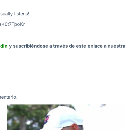
ually listens!
/aK0t7TpoKr
edIn
y suscribiéndose a través de este enlace a nuestra
entario.