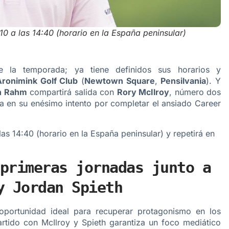
10 a las 14:40 (horario en la España peninsular)
la temporada; ya tiene definidos sus horarios y
Aronimink Golf Club
(
Newtown Square
,
Pensilvania
). Y
n Rahm
compartirá salida con
Rory McIlroy
, número dos
ga en su enésimo intento por completar el ansiado Career
 las 14:40 (horario en la España peninsular) y repetirá en
primeras jornadas junto a
y Jordan Spieth
portunidad ideal para recuperar protagonismo en los
artido con McIlroy y Spieth garantiza un foco mediático