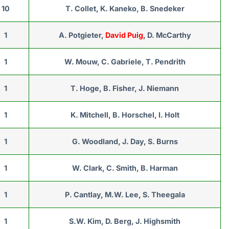
10
T. Collet, K. Kaneko, B. Snedeker
1
A. Potgieter,
David Puig
, D. McCarthy
1
W. Mouw, C. Gabriele, T. Pendrith
1
T. Hoge, B. Fisher, J. Niemann
1
K. Mitchell, B. Horschel, I. Holt
1
G. Woodland, J. Day, S. Burns
1
W. Clark, C. Smith, B. Harman
1
P. Cantlay, M.W. Lee, S. Theegala
1
S.W. Kim, D. Berg, J. Highsmith