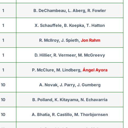
1
B. DeChambeau, L. Aberg, R. Fowler
1
X. Schauffele, B. Koepka, T. Hatton
1
R. McIlroy, J. Spieth,
Jon Rahm
1
D. Hillier, R. Vermeer, M. McGreevy
1
P. McClure, M. Lindberg,
Ángel Ayora
10
A. Novak, J. Parry, J. Gumberg
10
B. Polland, K. Kitayama, N. Echavarria
10
A. Bhatia, R. Castillo, M. Thorbjornsen