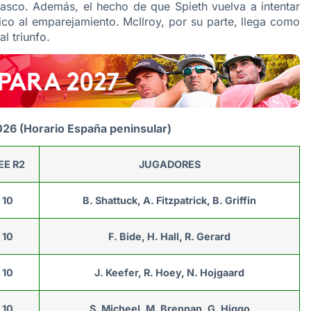
asco. Además, el hecho de que Spieth vuelva a intentar
o al emparejamiento. McIlroy, por su parte, llega como
l triunfo.
26 (Horario España peninsular)
EE R2
JUGADORES
10
B. Shattuck, A. Fitzpatrick, B. Griffin
10
F. Bide, H. Hall, R. Gerard
10
J. Keefer, R. Hoey, N. Hojgaard
10
S. Micheel, M. Brennan, G. Higgo