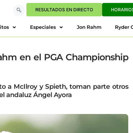
RESULTADOS EN DIRECTO
HORARIOS
itos
Especiales
Jon Rahm
Ryder 
 Rahm en el PGA Championship
 a McIlroy y Spieth, toman parte otros
 el andaluz Ángel Ayora