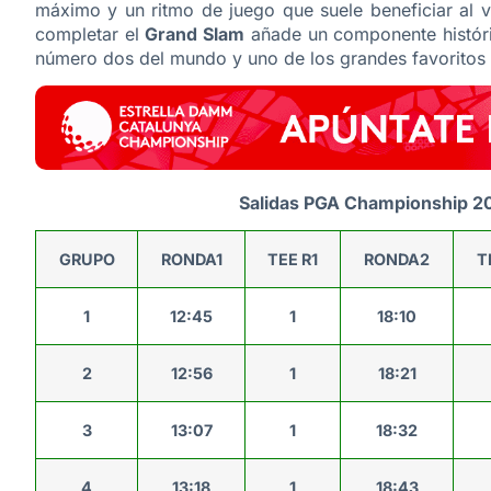
máximo y un ritmo de juego que suele beneficiar al v
completar el
Grand Slam
añade un componente históric
número dos del mundo y uno de los grandes favoritos a
Salidas PGA Championship 20
GRUPO
RONDA1
TEE R1
RONDA2
T
1
12:45
1
18:10
2
12:56
1
18:21
3
13:07
1
18:32
4
13:18
1
18:43