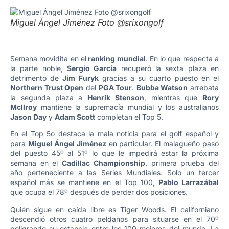
Miguel Ángel Jiménez Foto @srixongolf
Semana movidita en el
ranking mundial
. En lo que respecta a
la parte noble,
Sergio García
recuperó la sexta plaza en
detrimento de
Jim Furyk
gracias a su cuarto puesto en el
Northern Trust Open
del
PGA Tour
.
Bubba Watson
arrebata
la segunda plaza a
Henrik Stenson
, mientras que
Rory
McIlroy
mantiene la supremacía mundial y los australianos
Jason Day
y
Adam Scott
completan el Top 5.
En el Top 5o destaca la mala noticia para el golf español y
para
Miguel Ángel Jiménez
en particular. El malagueño pasó
del puesto 45º al 51º lo que le impedirá estar la próxima
semana en el
Cadillac Championship
, primera prueba del
año perteneciente a las Series Mundiales. Solo un tercer
español más se mantiene en el Top 100,
Pablo Larrazábal
que ocupa el 78º después de perder dos posiciones.
Quién sigue en caída libre es Tiger Woods. El californiano
descendió otros cuatro peldaños para situarse en el 70º
peligrando su estancia entre los 100 mejores del mundo. La