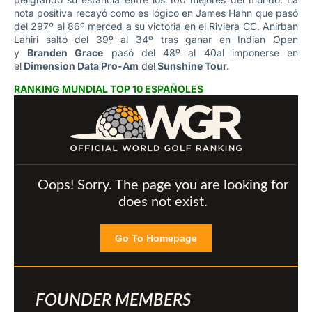
nota positiva recayó como es lógico en James Hahn que pasó
del 297º al 86º merced a su victoria en el Riviera CC. Anirban
Lahiri saltó del 39º al 34º tras ganar en Indian Open
y
Branden Grace
pasó del 48º al 40al imponerse en
el
Dimension Data Pro-Am
del
Sunshine Tour.
RANKING MUNDIAL TOP 10 ESPAÑOLES