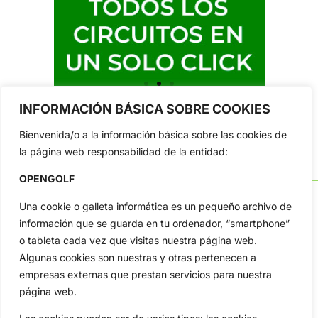
INFORMACIÓN BÁSICA SOBRE COOKIES
Bienvenida/o a la información básica sobre las cookies de
la página web responsabilidad de la entidad:
OPENGOLF
Una cookie o galleta informática es un pequeño archivo de
información que se guarda en tu ordenador, “smartphone”
o tableta cada vez que visitas nuestra página web.
OpenGolf ofrece toda la actualidad, información del golf
profesional y amateur, resultados en directo, vídeos, noticias,
Algunas cookies son nuestras y otras pertenecen a
Jon Rahm, LIV Golf, PGA Tour, Ryder Cup, DP World Tour, LPGA
empresas externas que prestan servicios para nuestra
Tour...
página web.
Categorias