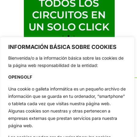
INFORMACIÓN BÁSICA SOBRE COOKIES
Bienvenida/o a la información básica sobre las cookies de
la página web responsabilidad de la entidad:
OPENGOLF
Una cookie o galleta informática es un pequeño archivo de
información que se guarda en tu ordenador, “smartphone”
o tableta cada vez que visitas nuestra página web.
OpenGolf ofrece toda la actualidad, información del golf
profesional y amateur, resultados en directo, vídeos, noticias,
Algunas cookies son nuestras y otras pertenecen a
Jon Rahm, LIV Golf, PGA Tour, Ryder Cup, DP World Tour, LPGA
empresas externas que prestan servicios para nuestra
Tour...
página web.
Categorias