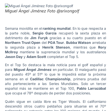
Miguel Ángel Jiménez Foto @srixongolf
Semana movidita en el
ranking mundial
. En lo que respecta a
la parte noble,
Sergio García
recuperó la sexta plaza en
detrimento de
Jim Furyk
gracias a su cuarto puesto en el
Northern Trust Open
del
PGA Tour
.
Bubba Watson
arrebata
la segunda plaza a
Henrik Stenson
, mientras que
Rory
McIlroy
mantiene la supremacía mundial y los australianos
Jason Day
y
Adam Scott
completan el Top 5.
En el Top 5o destaca la mala noticia para el golf español y
para
Miguel Ángel Jiménez
en particular. El malagueño pasó
del puesto 45º al 51º lo que le impedirá estar la próxima
semana en el
Cadillac Championship
, primera prueba del
año perteneciente a las Series Mundiales. Solo un tercer
español más se mantiene en el Top 100,
Pablo Larrazábal
que ocupa el 78º después de perder dos posiciones.
Quién sigue en caída libre es Tiger Woods. El californiano
descendió otros cuatro peldaños para situarse en el 70º
peligrando su estancia entre los 100 mejores del mundo. La