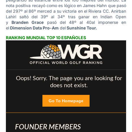
nota positiva recayó como es lógico en James Hahn que pasó
del 297º al 86º merced a su victoria en el Riviera CC. Anirban
Lahiri saltó del 39º al 34º tras ganar en Indian Open
y
Branden Grace
pasó del 48º al 40al imponerse en
el
Dimension Data Pro-Am
del
Sunshine Tour.
RANKING MUNDIAL TOP 10 ESPAÑOLES