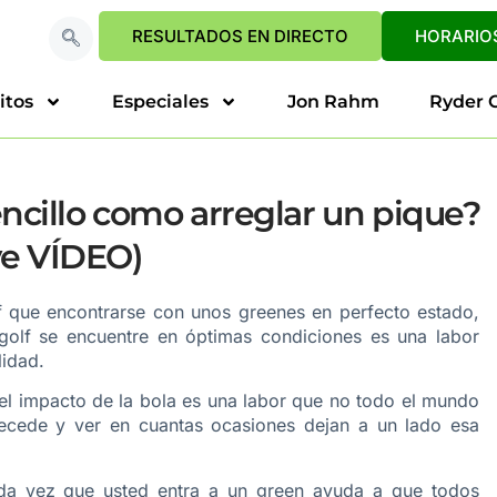
RESULTADOS EN DIRECTO
HORARIOS
itos
Especiales
Jon Rahm
Ryder 
encillo como arreglar un pique?
ye VÍDEO)
 que encontrarse con unos greenes en perfecto estado,
olf se encuentre en óptimas condiciones es una labor
lidad.
el impacto de la bola es una labor que no todo el mundo
recede y ver en cuantas ocasiones dejan a un lado esa
ada vez que usted entra a un green ayuda a que todos