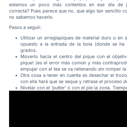
estemos un poco más contentos en ese día de j
correcta? Pues parece que no, que algo tan sencillo
no sabemos hacerlo.
Pasos a seguir:
Utilizar un arreglapiques de material duro o en 
opuesto a la entrada de la bola (donde se ha 
grados.
Moverlo hacia el centro del pique con el objetiv
pique! (es el error más común y más contraprodu
empujar con el tee se va rellenando sin romper la
Otra cosa a tener en cuenta es desechar el trozo 
con ella hará que se seque y retrase el proceso d
Nivelar con el ‘putter’ o con el pie la zona. Tie