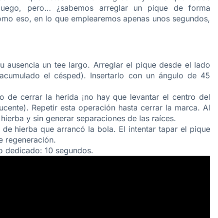
uego, pero… ¿sabemos arreglar un pique de forma
 como eso, en lo que emplearemos apenas unos segundos,
su ausencia un tee largo. Arreglar el pique desde el lado
acumulado el césped). Insertarlo con un ángulo de 45
o de cerrar la herida ¡no hay que levantar el centro del
cente). Repetir esta operación hasta cerrar la marca. Al
 hierba y sin generar separaciones de las raíces.
de hierba que arrancó la bola. El intentar tapar el pique
e regeneración.
mpo dedicado: 10 segundos.