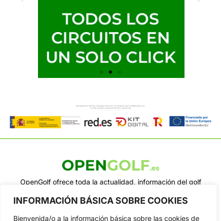
OpenGolf ofrece toda la actualidad, información del golf
profesional y amateur, resultados en directo, vídeos, noticias,
INFORMACIÓN BÁSICA SOBRE COOKIES
Jon Rahm, LIV Golf, PGA Tour, Ryder Cup, DP World Tour, LPGA
Tour...
Bienvenida/o a la información básica sobre las cookies de