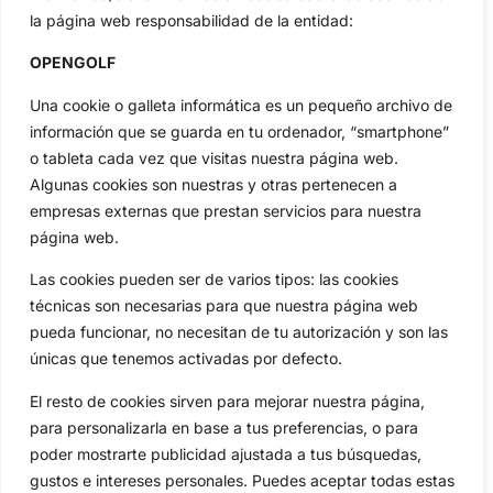
Categorias
la página web responsabilidad de la entidad:
Inicio
Jon Rahm
OPENGOLF
Actualidad
Ryder Cup
Amateurs
Reglas
Una cookie o galleta informática es un pequeño archivo de
Circuitos
Vídeos
información que se guarda en tu ordenador, “smartphone”
o tableta cada vez que visitas nuestra página web.
Especiales
De Interés
Algunas cookies son nuestras y otras pertenecen a
Compañía
empresas externas que prestan servicios para nuestra
Aviso Legal
página web.
Política de Privacidad
Las cookies pueden ser de varios tipos: las cookies
Política de Cookies
técnicas son necesarias para que nuestra página web
Publicidad
pueda funcionar, no necesitan de tu autorización y son las
Newsletters
únicas que tenemos activadas por defecto.
El resto de cookies sirven para mejorar nuestra página,
Copyright © 2025 OpenGolf | Diseño por
TecnoQuatre
para personalizarla en base a tus preferencias, o para
poder mostrarte publicidad ajustada a tus búsquedas,
gustos e intereses personales. Puedes aceptar todas estas