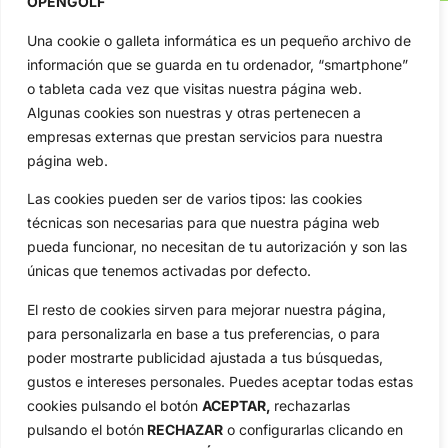
OPENGOLF
Una cookie o galleta informática es un pequeño archivo de
información que se guarda en tu ordenador, “smartphone”
OpenGolf ofrece toda la actualidad, información del golf
o tableta cada vez que visitas nuestra página web.
profesional y amateur, resultados en directo, vídeos, noticias,
Algunas cookies son nuestras y otras pertenecen a
Jon Rahm, LIV Golf, PGA Tour, Ryder Cup, DP World Tour, LPGA
empresas externas que prestan servicios para nuestra
Tour...
página web.
Categorias
Las cookies pueden ser de varios tipos: las cookies
Inicio
Jon Rahm
técnicas son necesarias para que nuestra página web
Actualidad
Ryder Cup
pueda funcionar, no necesitan de tu autorización y son las
Amateurs
Reglas
únicas que tenemos activadas por defecto.
Circuitos
Vídeos
El resto de cookies sirven para mejorar nuestra página,
Especiales
De Interés
para personalizarla en base a tus preferencias, o para
Compañía
poder mostrarte publicidad ajustada a tus búsquedas,
Aviso Legal
gustos e intereses personales. Puedes aceptar todas estas
Política de Privacidad
cookies pulsando el botón
ACEPTAR,
rechazarlas
Política de Cookies
pulsando el botón
RECHAZAR
o configurarlas clicando en