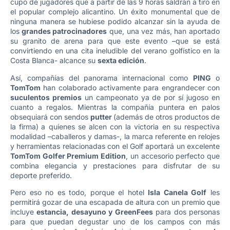
cupo de jugadores que a partir de las 9 horas saldrán a tiro en
el popular complejo alicantino. Un éxito monumental que de
ninguna manera se hubiese podido alcanzar sin la ayuda de
los
grandes patrocinadores
que, una vez más, han aportado
su granito de arena para que este evento –que se está
convirtiendo en una cita ineludible del verano golfístico en la
Costa Blanca- alcance su
sexta edición
.
Así, compañías del panorama internacional como
PING
o
TomTom
han colaborado activamente para engrandecer con
suculentos premios
un campeonato ya de por sí jugoso en
cuanto a regalos. Mientras la compañía puntera en palos
obsequiará con sendos
putter
(además de otros productos de
la firma)
a quienes se alcen con la victoria en su respectiva
modalidad –caballeros y damas-, la marca referente en relojes
y herramientas relacionadas con el Golf aportará un excelente
TomTom Golfer Premium Edition
, un accesorio perfecto que
combina elegancia y prestaciones para disfrutar de su
deporte preferido.
Pero eso no es todo, porque el hotel
Isla Canela Golf
les
permitirá gozar de una escapada de altura con un premio que
incluye
estancia, desayuno y GreenFees
para dos personas
para que puedan degustar uno de los campos con más