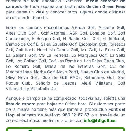
encanto de toda Andalucía. Asimismo,
medio centenar de
campos
de toda España aportarán
más de cien Green Fees
para darse un viaje y conocer otros lugares donde disfrutar
de este bello deporte.
Entre los campos encontramos Alenda Golf, Alicante Golf,
Altea Club Golf , Golf Altorreal, ASR Golf, Bonalba Golf, Golf
Campoamor, El Bosque Golf, El Plantio Golf, Golf, El Robledal,
Campo de Golf El Saler, Equelite Golf, Escorpion Golf, Foressos
Golf, Golf Ifach, Hotel Isla Canela Golf, Izki Golf, La Finca Golf,
La Galiana Golf, CG La Herrería, La Marquesa Golf, La Sella
Golf, Las Colinas Golf, Golf Las Ramblas, Las Rejas Open Club,
Lo Romero Golf, Masia de las Estrellas Golf, CC del
Mediterráneo, Norba Golf, Novo Portil, Nuevo Club de Madrid,
Oliva Nova Golf, Club de Golf RACE, Retamares Golf, San
Roque Club, Señorío de Illescas, Meliá Villaitana, Golf
Villamartín y Vistabella Golf.
Aunque el campo se ha completado, todavía hay abierta una
lista de espera
para bajas de última hora. Si quiere ser parte
de la misma no tiene más que llamar al propio club
Font del
Llop
al número de teléfono
966 12 67 67
o a través de un
correo electrónico mediante la dirección
info@fdlgolf.es
.