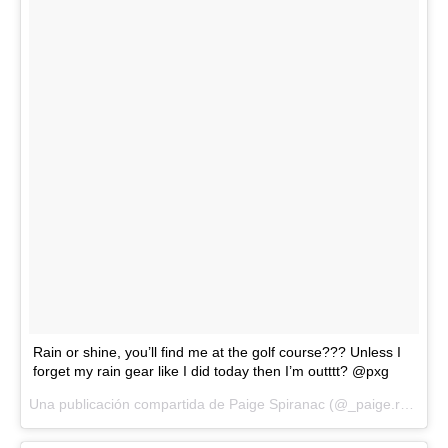
Rain or shine, you’ll find me at the golf course??? Unless I
forget my rain gear like I did today then I’m outttt? @pxg
Una publicación compartida de Paige Spiranac (@_paige.renee) el