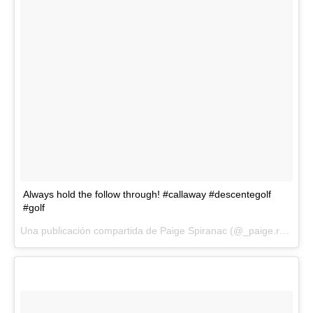
Always hold the follow through! #callaway #descentegolf
#golf
Una publicación compartida de Paige Spiranac (@_paige.renee) el