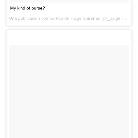
My kind of purse?
Una publicación compartida de Paige Spiranac (@_paige.renee) el