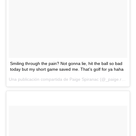
Smiling through the pain? Not gonna lie, hit the ball so bad
today but my short game saved me. That’s golf for ya haha
Una publicación compartida de Paige Spiranac (@_paige.renee) el