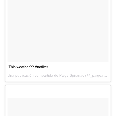
This weather?? #nofilter
Una publicación compartida de Paige Spiranac (@_paige.renee) el