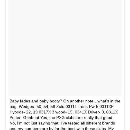
Baby fades and baby booty? On another note…what’s in the
bag. Wedges- 50, 54, 58 Zulu 0311T Irons-Pw-5 0311XF
Hybrids- 22, 19 0317X 3 wood- 15, 0341X Driver- 9, 0811X
Putter- Gunboat Yes, the PXG clubs are really that good.
No, I’m not just saying that. I’ve tested all different brands
and my numbers are by far the best with these clubs. My