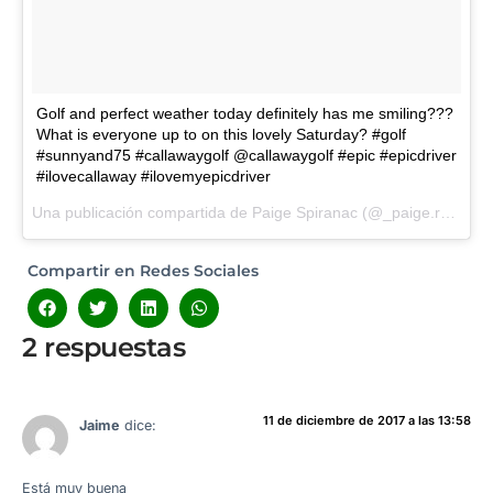
Golf and perfect weather today definitely has me smiling???
What is everyone up to on this lovely Saturday? #golf
#sunnyand75 #callawaygolf @callawaygolf #epic #epicdriver
#ilovecallaway #ilovemyepicdriver
Una publicación compartida de Paige Spiranac (@_paige.renee) el
Compartir en Redes Sociales
2 respuestas
11 de diciembre de 2017 a las 13:58
Jaime
dice:
Está muy buena