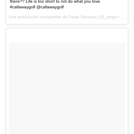
there?? Life is too short to not do what you love.
#callawaygolf @callawaygolf
Una publicación compartida de Paige Spiranac (@_paige.renee) el