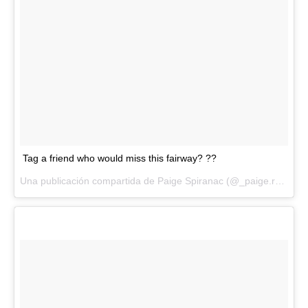
Tag a friend who would miss this fairway? ??
Una publicación compartida de Paige Spiranac (@_paige.renee) el