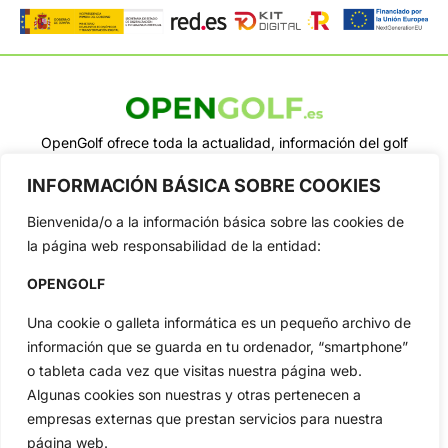
OpenGolf ofrece toda la actualidad, información del golf
profesional y amateur, resultados en directo, vídeos, noticias,
Jon Rahm, LIV Golf, PGA Tour, Ryder Cup, DP World Tour, LPGA
INFORMACIÓN BÁSICA SOBRE COOKIES
Tour...
Bienvenida/o a la información básica sobre las cookies de
Categorias
la página web responsabilidad de la entidad:
Inicio
Jon Rahm
Actualidad
Ryder Cup
OPENGOLF
Amateurs
Reglas
Una cookie o galleta informática es un pequeño archivo de
Circuitos
Vídeos
información que se guarda en tu ordenador, “smartphone”
Especiales
De Interés
o tableta cada vez que visitas nuestra página web.
Algunas cookies son nuestras y otras pertenecen a
Compañía
empresas externas que prestan servicios para nuestra
Aviso Legal
página web.