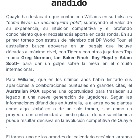
añadido
Quayle ha destacado que contar con Williams en su bolsa es
“
como llevar un decimoquinto palo
”; subrayando el valor de
su experiencia, su intuición competitiva y el profundo
conocimiento que el neozelandés aporta en cada ronda. En su
primer torneo con estatus de miembro del DP World Tour, el
australiano busca apoyarse en un bagaje que incluye
décadas al máximo nivel, con Tiger y con otros jugadores Top
-como
Greg Norman
,
Ian Baker-Finch
,
Ray Floyd
y
Adam
Scott
– para dar un golpe sobre la mesa en el circuito
internacional .
Para Williams, que en los últimos años había limitado sus
apariciones a colaboraciones puntuales en grandes citas, el
Australian PGA
supone una oportunidad para trasladar su
legado a una nueva generación de jugadores. Según las
informaciones difundidas en Australia, la alianza no se plantea
como algo simbólico o de un solo torneo, sino como un
proyecto con continuidad a medio plazo, donde su influencia
puede resultar decisiva en la evolución competitiva de Quayle
.
El torneo, uno de los grandes del calendario oceánico, arranca