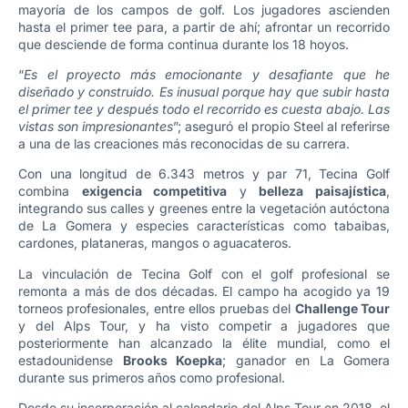
mayoría de los campos de golf. Los jugadores ascienden
hasta el primer tee para, a partir de ahí; afrontar un recorrido
que desciende de forma continua durante los 18 hoyos.
“
Es el proyecto más emocionante y desafiante que he
diseñado y construido. Es inusual porque hay que subir hasta
el primer tee y después todo el recorrido es cuesta abajo. Las
vistas son impresionantes
”; aseguró el propio Steel al referirse
a una de las creaciones más reconocidas de su carrera.
Con una longitud de 6.343 metros y par 71, Tecina Golf
combina
exigencia competitiva
y
belleza paisajística
,
integrando sus calles y greenes entre la vegetación autóctona
de La Gomera y especies características como tabaibas,
cardones, plataneras, mangos o aguacateros.
La vinculación de Tecina Golf con el golf profesional se
remonta a más de dos décadas. El campo ha acogido ya 19
torneos profesionales, entre ellos pruebas del
Challenge Tour
y del Alps Tour, y ha visto competir a jugadores que
posteriormente han alcanzado la élite mundial, como el
estadounidense
Brooks Koepka
; ganador en La Gomera
durante sus primeros años como profesional.
Desde su incorporación al calendario del Alps Tour en 2018, el