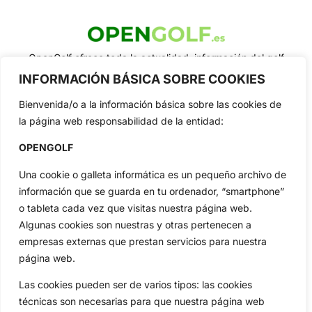
OpenGolf ofrece toda la actualidad, información del golf
profesional y amateur, resultados en directo, vídeos, noticias,
INFORMACIÓN BÁSICA SOBRE COOKIES
Jon Rahm, LIV Golf, PGA Tour, Ryder Cup, DP World Tour, LPGA
Tour...
Bienvenida/o a la información básica sobre las cookies de
Categorias
la página web responsabilidad de la entidad:
Inicio
Jon Rahm
OPENGOLF
Actualidad
Ryder Cup
Una cookie o galleta informática es un pequeño archivo de
Amateurs
Reglas
información que se guarda en tu ordenador, “smartphone”
Circuitos
Vídeos
o tableta cada vez que visitas nuestra página web.
Especiales
De Interés
Algunas cookies son nuestras y otras pertenecen a
Compañía
empresas externas que prestan servicios para nuestra
Aviso Legal
página web.
Política de Privacidad
Las cookies pueden ser de varios tipos: las cookies
Política de Cookies
técnicas son necesarias para que nuestra página web