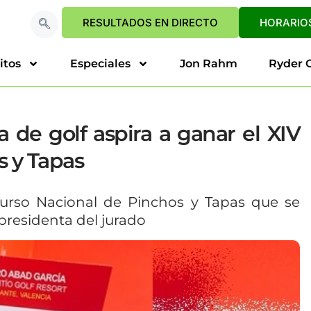
RESULTADOS EN DIRECTO
HORARIOS
itos
Especiales
Jon Rahm
Ryder 
 de golf aspira a ganar el XIV
s y Tapas
ncurso Nacional de Pinchos y Tapas que se
presidenta del jurado