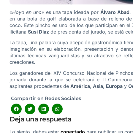
«
Hoyo en uno
» es una tapa ideada por
Álvaro Abad
,
en una bola de golf elaborada a base de relleno d
coco. Este pincho es uno de los que participan en el
ilicitana
Susi Díaz
de presidenta del jurado, se está cel
La tapa, una palabra cuya acepción gastronómica tiene 
imaginación en su elaboración, presentación y denom
últimas técnicas vanguardistas y su atractivo se ref
creaciones.
Los ganadores del XIV Concurso Nacional de Pinchos 
jornada durante la que se celebrará el II Campeonat
aspirantes procedentes de
América
,
Asia
,
Europa
y
O
Compartir en Redes Sociales
Deja una respuesta
Lo siento, debes estar
conectado
para publicar un com