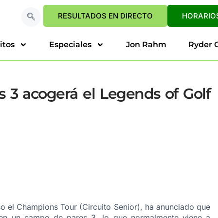
RESULTADOS EN DIRECTO
HORARIOS
itos
Especiales
Jon Rahm
Ryder 
s 3 acogerá el Legends of Golf
aso el Champions Tour (Circuito Senior), ha anunciado que
á en un campo de pares 3, lo que normalmente viene a