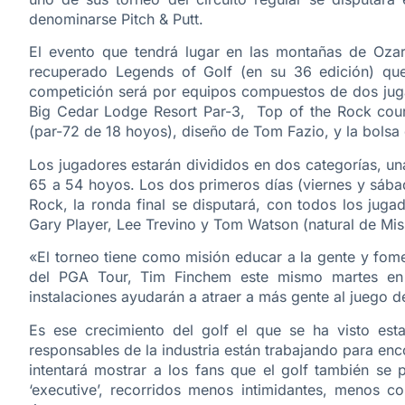
denominarse Pitch & Putt.
El evento que tendrá lugar en las montañas de Ozar
recuperado Legends of Golf (en su 36 edición) qu
competición será por equipos compuestos de dos jugad
Big Cedar Lodge Resort Par-3, Top of the Rock cours
(par-72 de 18 hoyos), diseño de Tom Fazio, y la bolsa 
Los jugadores estarán divididos en dos categorías, u
65 a 54 hoyos. Los dos primeros días (viernes y sába
Rock, la ronda final se disputará, con todos los juga
Gary Player, Lee Trevino y Tom Watson (natural de Mis
«El torneo tiene como misión educar a la gente y fome
del PGA Tour, Tim Finchem este mismo martes en 
instalaciones ayudarán a atraer a más gente al juego d
Es ese crecimiento del golf el que se ha visto es
responsables de la industria están trabajando para en
intentará mostrar a los fans que el golf también s
‘executive’, recorridos menos intimidantes, menos c