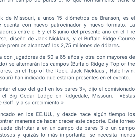
k de Missouri, a unos 15 kilómetros de Branson, es el
e cuenta con nuevo patrocinador y nuevo formato. La
ores entre el 6 y el 8 junio del presente año en el The
e, diseño de Jack Nicklaus, y el Buffalo Ridge Course
de premios alcanzará los 2,75 millones de dólares.
na con jugadores de 50 a 65 años y otra con mayores de
do) se alternarán los campos (Buffalo Ridge y Top of the
dores, en el Top of the Rock. Jack Nicklaus , Hale Irwin,
souri) han indicado que estarán presentes en el evento.
ntar el uso del golf en los pares 3», dijo el comisionado
el Big Cedar Lodge en Ridgedale, Missouri. «Estas
e Golf y a su crecimiento.»
tancado en los EE.UU., y desde hace algún tiempo los
contrar maneras de hacer crecer este deporte. Este torneo
e puede disfrutar a en un campo de pares 3 o un campo
ostosos y quizás lo más importante, se necesita menos