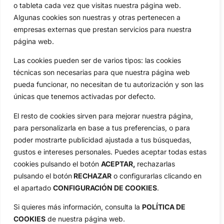
Especiales
De Interés
o tableta cada vez que visitas nuestra página web.
Algunas cookies son nuestras y otras pertenecen a
Compañía
empresas externas que prestan servicios para nuestra
Aviso Legal
página web.
Política de Privacidad
Política de Cookies
Las cookies pueden ser de varios tipos: las cookies
técnicas son necesarias para que nuestra página web
Publicidad
pueda funcionar, no necesitan de tu autorización y son las
Newsletters
únicas que tenemos activadas por defecto.
El resto de cookies sirven para mejorar nuestra página,
Copyright © 2025 OpenGolf | Diseño por
TecnoQuatre
para personalizarla en base a tus preferencias, o para
poder mostrarte publicidad ajustada a tus búsquedas,
gustos e intereses personales. Puedes aceptar todas estas
cookies pulsando el botón
ACEPTAR,
rechazarlas
pulsando el botón
RECHAZAR
o configurarlas clicando en
el apartado
CONFIGURACIÓN DE COOKIES
.
Si quieres más información, consulta la
POLÍTICA DE
COOKIES
de nuestra página web.