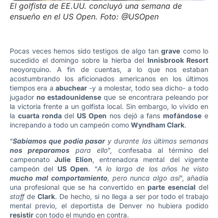
El golfista de EE.UU. concluyó una semana de
ensueño en el US Open. Foto: @USOpen
Pocas veces hemos sido testigos de algo tan
grave
como lo
sucedido el domingo sobre la hierba del
Innisbrook Resort
neoyorquino. A fin de cuentas, a lo que nos estaban
acostumbrando los aficionados americanos en los últimos
tiempos era a
abuchear
-y a molestar, todo sea dicho- a todo
jugador
no estadounidense
que se encontrara peleando por
la victoria frente a un golfista local. Sin embargo, lo vivido en
la
cuarta ronda
del
US Open
nos dejó a fans
mofándose
e
increpando a todo un campeón como
Wyndham Clark
.
“
Sabíamos que podía pasar
y durante las últimas semanas
nos preparamos
para ello
”, confesaba al término del
campeonato
Julie Elion
, entrenadora mental del vigente
campeón del
US Open
. “
A lo largo de los años he visto
mucho mal comportamiento
, pero nunca algo así
”, añadía
una profesional que se ha convertido en
parte esencial
del
staff
de
Clark
. De hecho, si no llega a ser por todo el trabajo
mental previo, el deportista de Denver no hubiera podido
resistir
con todo el mundo en contra.