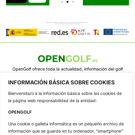
OpenGolf ofrece toda la actualidad, información del golf
profesional y amateur, resultados en directo, vídeos, noticias,
Jon Rahm, LIV Golf, PGA Tour, Ryder Cup, DP World Tour, LPGA
INFORMACIÓN BÁSICA SOBRE COOKIES
Tour...
Bienvenida/o a la información básica sobre las cookies de
Categorias
la página web responsabilidad de la entidad:
Inicio
Jon Rahm
Actualidad
Ryder Cup
OPENGOLF
Amateurs
Reglas
Una cookie o galleta informática es un pequeño archivo de
Circuitos
Vídeos
información que se guarda en tu ordenador, “smartphone”