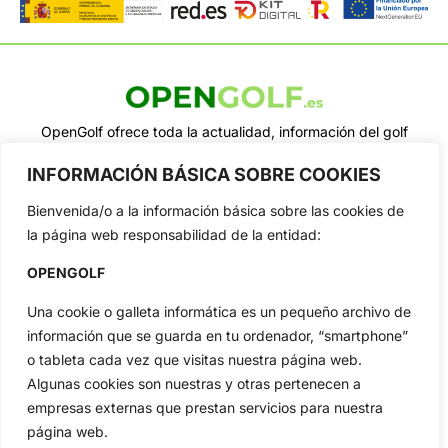
OpenGolf ofrece toda la actualidad, información del golf
profesional y amateur, resultados en directo, vídeos, noticias,
Jon Rahm, LIV Golf, PGA Tour, Ryder Cup, DP World Tour, LPGA
INFORMACIÓN BÁSICA SOBRE COOKIES
Tour...
Bienvenida/o a la información básica sobre las cookies de
Categorias
la página web responsabilidad de la entidad:
Inicio
Jon Rahm
Actualidad
Ryder Cup
OPENGOLF
Amateurs
Reglas
Una cookie o galleta informática es un pequeño archivo de
Circuitos
Vídeos
información que se guarda en tu ordenador, “smartphone”
Especiales
De Interés
o tableta cada vez que visitas nuestra página web.
Algunas cookies son nuestras y otras pertenecen a
Compañía
empresas externas que prestan servicios para nuestra
Aviso Legal
página web.
Política de Privacidad