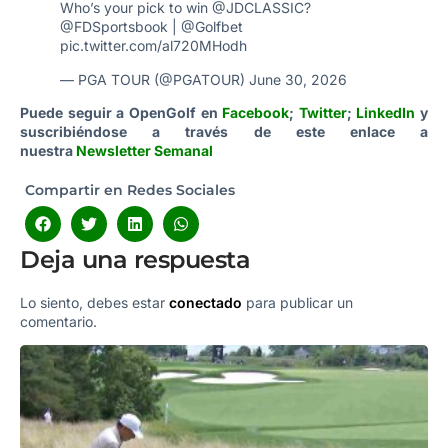
Who’s your pick to win
@JDCLASSIC
?
@FDSportsbook
|
@Golfbet
pic.twitter.com/al720MHodh
— PGA TOUR (@PGATOUR)
June 30, 2026
Puede seguir a OpenGolf en
Facebook
;
Twitter
;
LinkedIn
y
suscribiéndose a través de este enlace a
nuestra
Newsletter Semanal
Compartir en Redes Sociales
Deja una respuesta
Lo siento, debes estar
conectado
para publicar un
comentario.