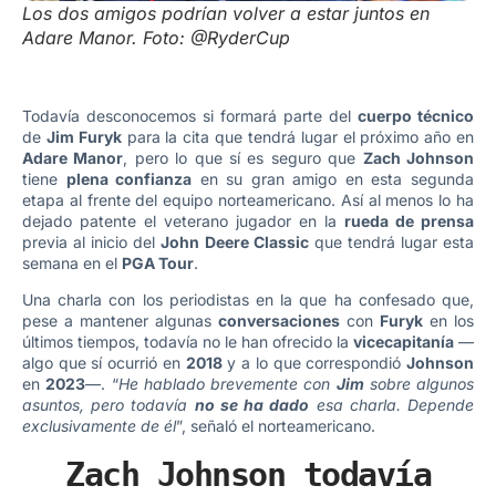
Los dos amigos podrían volver a estar juntos en
Adare Manor. Foto: @RyderCup
Todavía desconocemos si formará parte del
cuerpo técnico
de
Jim Furyk
para la cita que tendrá lugar el próximo año en
Adare Manor
, pero lo que sí es seguro que
Zach Johnson
tiene
plena confianza
en su gran amigo en esta segunda
etapa al frente del equipo norteamericano. Así al menos lo ha
dejado patente el veterano jugador en la
rueda de prensa
previa al inicio del
John Deere Classic
que tendrá lugar esta
semana en el
PGA Tour
.
Una charla con los periodistas en la que ha confesado que,
pese a mantener algunas
conversaciones
con
Furyk
en los
últimos tiempos, todavía no le han ofrecido la
vicecapitanía
—
algo que sí ocurrió en
2018
y a lo que correspondió
Johnson
en
2023
—. “
He hablado brevemente con
Jim
sobre algunos
asuntos, pero todavía
no se ha dado
esa charla. Depende
exclusivamente de él
”, señaló el norteamericano.
Zach Johnson todavía