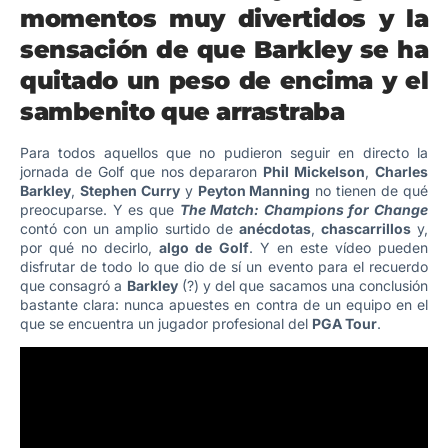
momentos muy divertidos y la
sensación de que Barkley se ha
quitado un peso de encima y el
sambenito que arrastraba
Para todos aquellos que no pudieron seguir en directo la
jornada de Golf que nos depararon
Phil Mickelson
,
Charles
Barkley
,
Stephen Curry
y
Peyton Manning
no tienen de qué
preocuparse. Y es que
The Match: Champions for Change
contó con un amplio surtido de
anécdotas
,
chascarrillos
y,
por qué no decirlo,
algo de Golf
. Y en este vídeo pueden
disfrutar de todo lo que dio de sí un evento para el recuerdo
que consagró a
Barkley
(?) y del que sacamos una conclusión
bastante clara: nunca apuestes en contra de un equipo en el
que se encuentra un jugador profesional del
PGA Tour
.