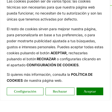
Las cookies pueden ser de varios tipos: las cookies
técnicas son necesarias para que nuestra página web
pueda funcionar, no necesitan de tu autorización y son las
únicas que tenemos activadas por defecto.
OpenGolf ofrece toda la actualidad, información del golf
El resto de cookies sirven para mejorar nuestra página,
profesional y amateur, resultados en directo, vídeos, noticias,
para personalizarla en base a tus preferencias, o para
Jon Rahm, LIV Golf, PGA Tour, Ryder Cup, DP World Tour, LPGA
poder mostrarte publicidad ajustada a tus búsquedas,
Tour...
gustos e intereses personales. Puedes aceptar todas estas
Categorias
cookies pulsando el botón
ACEPTAR,
rechazarlas
Inicio
Jon Rahm
pulsando el botón
RECHAZAR
o configurarlas clicando en
Actualidad
Ryder Cup
el apartado
CONFIGURACIÓN DE COOKIES
.
Amateurs
Reglas
Si quieres más información, consulta la
POLÍTICA DE
Circuitos
Vídeos
COOKIES
de nuestra página web.
Especiales
De Interés
Configuración
Rechazar
Aceptar
Compañía
Aviso Legal
Política de Privacidad