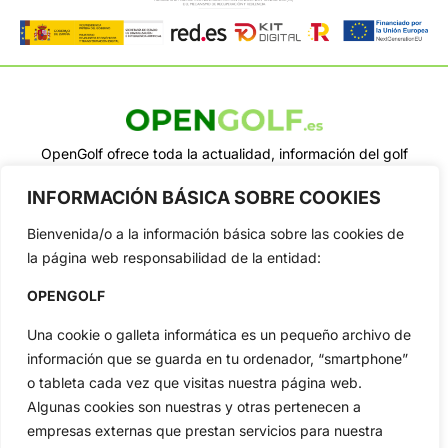
OpenGolf ofrece toda la actualidad, información del golf
profesional y amateur, resultados en directo, vídeos, noticias,
Jon Rahm, LIV Golf, PGA Tour, Ryder Cup, DP World Tour, LPGA
INFORMACIÓN BÁSICA SOBRE COOKIES
Tour...
Bienvenida/o a la información básica sobre las cookies de
Categorias
la página web responsabilidad de la entidad:
Inicio
Jon Rahm
Actualidad
Ryder Cup
OPENGOLF
Amateurs
Reglas
Una cookie o galleta informática es un pequeño archivo de
Circuitos
Vídeos
información que se guarda en tu ordenador, “smartphone”
Especiales
De Interés
o tableta cada vez que visitas nuestra página web.
Algunas cookies son nuestras y otras pertenecen a
Compañía
empresas externas que prestan servicios para nuestra
Aviso Legal