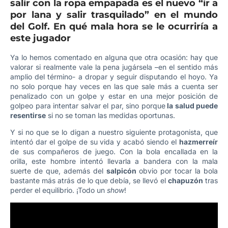
salir con la ropa empapada es el nuevo “ir a
por lana y salir trasquilado” en el mundo
del Golf. En qué mala hora se le ocurriría a
este jugador
Ya lo hemos comentado en alguna que otra ocasión: hay que
valorar si realmente vale la pena jugársela –en el sentido más
amplio del término- a dropar y seguir disputando el hoyo. Ya
no solo porque hay veces en las que sale más a cuenta ser
penalizado con un golpe y estar en una mejor posición de
golpeo para intentar salvar el par, sino porque
la salud puede
resentirse
si no se toman las medidas oportunas.
Y si no que se lo digan a nuestro siguiente protagonista, que
intentó dar el golpe de su vida y acabó siendo el
hazmerreír
de sus compañeros de juego. Con la bola encallada en la
orilla, este hombre intentó llevarla a bandera con la mala
suerte de que, además del
salpicón
obvio por tocar la bola
bastante más atrás de lo que debía, se llevó el
chapuzón
tras
perder el equilibrio. ¡Todo un
show
!