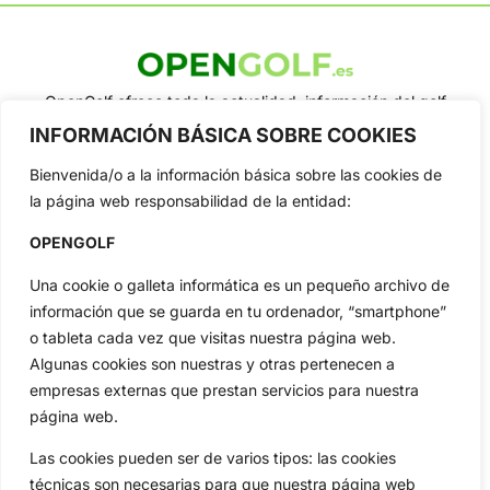
OpenGolf ofrece toda la actualidad, información del golf
profesional y amateur, resultados en directo, vídeos, noticias,
INFORMACIÓN BÁSICA SOBRE COOKIES
Jon Rahm, LIV Golf, PGA Tour, Ryder Cup, DP World Tour, LPGA
Tour...
Bienvenida/o a la información básica sobre las cookies de
Categorias
la página web responsabilidad de la entidad:
Inicio
Jon Rahm
OPENGOLF
Actualidad
Ryder Cup
Una cookie o galleta informática es un pequeño archivo de
Amateurs
Reglas
información que se guarda en tu ordenador, “smartphone”
Circuitos
Vídeos
o tableta cada vez que visitas nuestra página web.
Especiales
De Interés
Algunas cookies son nuestras y otras pertenecen a
Compañía
empresas externas que prestan servicios para nuestra
Aviso Legal
página web.
Política de Privacidad
Las cookies pueden ser de varios tipos: las cookies
Política de Cookies
técnicas son necesarias para que nuestra página web