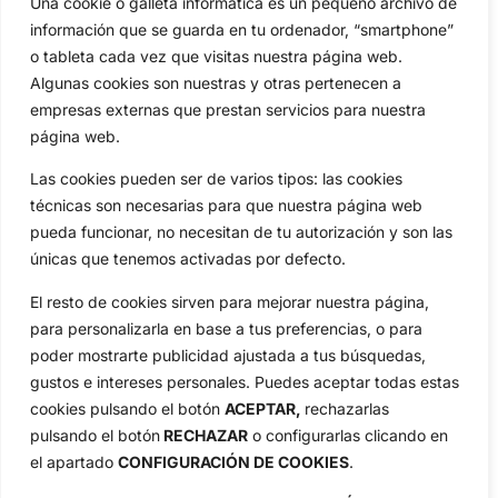
Una cookie o galleta informática es un pequeño archivo de
información que se guarda en tu ordenador, “smartphone”
o tableta cada vez que visitas nuestra página web.
OpenGolf ofrece toda la actualidad, información del golf
profesional y amateur, resultados en directo, vídeos, noticias,
Algunas cookies son nuestras y otras pertenecen a
Jon Rahm, LIV Golf, PGA Tour, Ryder Cup, DP World Tour, LPGA
empresas externas que prestan servicios para nuestra
Tour...
página web.
Categorias
Las cookies pueden ser de varios tipos: las cookies
Inicio
Jon Rahm
técnicas son necesarias para que nuestra página web
Actualidad
Ryder Cup
pueda funcionar, no necesitan de tu autorización y son las
Amateurs
Reglas
únicas que tenemos activadas por defecto.
Circuitos
Vídeos
El resto de cookies sirven para mejorar nuestra página,
Especiales
De Interés
para personalizarla en base a tus preferencias, o para
Compañía
poder mostrarte publicidad ajustada a tus búsquedas,
Aviso Legal
gustos e intereses personales. Puedes aceptar todas estas
Política de Privacidad
cookies pulsando el botón
ACEPTAR,
rechazarlas
Política de Cookies
pulsando el botón
RECHAZAR
o configurarlas clicando en
el apartado
CONFIGURACIÓN DE COOKIES
.
Publicidad
Newsletters