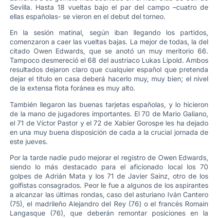
Sevilla. Hasta 18 vueltas bajo el par del campo –cuatro de
ellas españolas- se vieron en el debut del torneo.
En la sesión matinal, según iban llegando los partidos,
comenzaron a caer las vueltas bajas. La mejor de todas, la del
citado Owen Edwards, que se anotó un muy meritorio 66.
Tampoco desmereció el 68 del austriaco Lukas Lipold. Ambos
resultados dejaron claro que cualquier español que pretenda
dejar el título en casa deberá hacerlo muy, muy bien; el nivel
de la extensa flota foránea es muy alto.
También llegaron las buenas tarjetas españolas, y lo hicieron
de la mano de jugadores importantes. El 70 de Mario Galiano,
el 71 de Víctor Pastor y el 72 de Xabier Gorospe les ha dejado
en una muy buena disposición de cada a la crucial jornada de
este jueves.
Por la tarde nadie pudo mejorar el registro de Owen Edwards,
siendo lo más destacado para el aficionado local los 70
golpes de Adrián Mata y los 71 de Javier Sainz, otro de los
golfistas consagrados. Peor le fue a algunos de los aspirantes
a alcanzar las últimas rondas, caso del asturiano Iván Cantero
(75), el madrileño Alejandro del Rey (76) o el francés Romain
Langasque (76), que deberán remontar posiciones en la