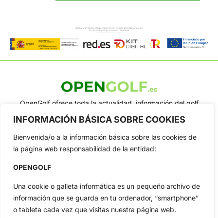
OpenGolf ofrece toda la actualidad, información del golf
profesional y amateur, resultados en directo, vídeos, noticias,
INFORMACIÓN BÁSICA SOBRE COOKIES
Jon Rahm, LIV Golf, PGA Tour, Ryder Cup, DP World Tour, LPGA
Tour...
Bienvenida/o a la información básica sobre las cookies de
Categorias
la página web responsabilidad de la entidad:
Inicio
Jon Rahm
OPENGOLF
Actualidad
Ryder Cup
Amateurs
Reglas
Una cookie o galleta informática es un pequeño archivo de
información que se guarda en tu ordenador, “smartphone”
Circuitos
Vídeos
o tableta cada vez que visitas nuestra página web.
Especiales
De Interés