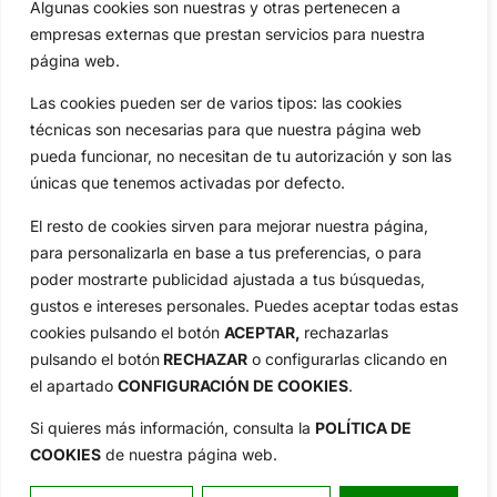
Algunas cookies son nuestras y otras pertenecen a
Compañía
empresas externas que prestan servicios para nuestra
Aviso Legal
página web.
Política de Privacidad
Las cookies pueden ser de varios tipos: las cookies
Política de Cookies
técnicas son necesarias para que nuestra página web
Publicidad
pueda funcionar, no necesitan de tu autorización y son las
Newsletters
únicas que tenemos activadas por defecto.
El resto de cookies sirven para mejorar nuestra página,
para personalizarla en base a tus preferencias, o para
Copyright © 2025 OpenGolf | Diseño por
TecnoQuatre
poder mostrarte publicidad ajustada a tus búsquedas,
gustos e intereses personales. Puedes aceptar todas estas
cookies pulsando el botón
ACEPTAR,
rechazarlas
pulsando el botón
RECHAZAR
o configurarlas clicando en
el apartado
CONFIGURACIÓN DE COOKIES
.
Si quieres más información, consulta la
POLÍTICA DE
COOKIES
de nuestra página web.