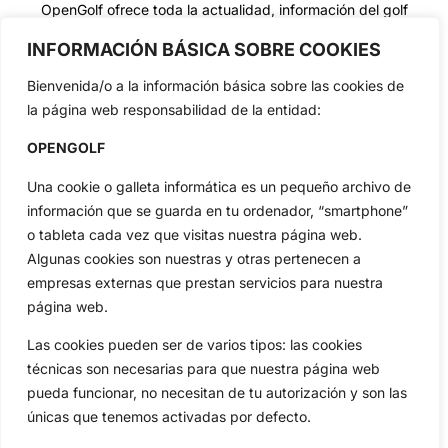
OpenGolf ofrece toda la actualidad, información del golf
profesional y amateur, resultados en directo, vídeos, noticias,
Jon Rahm, LIV Golf, PGA Tour, Ryder Cup, DP World Tour, LPGA
INFORMACIÓN BÁSICA SOBRE COOKIES
Tour...
Bienvenida/o a la información básica sobre las cookies de
Categorias
la página web responsabilidad de la entidad:
Inicio
Jon Rahm
OPENGOLF
Actualidad
Ryder Cup
Amateurs
Reglas
Una cookie o galleta informática es un pequeño archivo de
Circuitos
Vídeos
información que se guarda en tu ordenador, “smartphone”
Especiales
De Interés
o tableta cada vez que visitas nuestra página web.
Algunas cookies son nuestras y otras pertenecen a
Compañía
empresas externas que prestan servicios para nuestra
Aviso Legal
página web.
Política de Privacidad
Las cookies pueden ser de varios tipos: las cookies
Política de Cookies
técnicas son necesarias para que nuestra página web
Publicidad
pueda funcionar, no necesitan de tu autorización y son las
Newsletters
únicas que tenemos activadas por defecto.