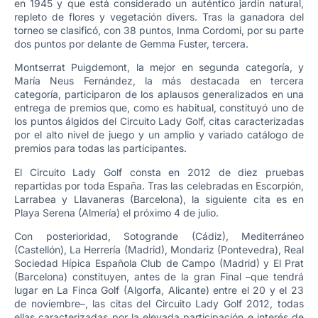
en 1945 y que está considerado un auténtico jardín natural,
repleto de flores y vegetación divers. Tras la ganadora del
torneo se clasificó, con 38 puntos, Inma Cordomi, por su parte
dos puntos por delante de Gemma Fuster, tercera.
Montserrat Puigdemont, la mejor en segunda categoría, y
María Neus Fernández, la más destacada en tercera
categoría, participaron de los aplausos generalizados en una
entrega de premios que, como es habitual, constituyó uno de
los puntos álgidos del Circuito Lady Golf, citas caracterizadas
por el alto nivel de juego y un amplio y variado catálogo de
premios para todas las participantes.
El Circuito Lady Golf consta en 2012 de diez pruebas
repartidas por toda España. Tras las celebradas en Escorpión,
Larrabea y Llavaneras (Barcelona), la siguiente cita es en
Playa Serena (Almería) el próximo 4 de julio.
Con posterioridad, Sotogrande (Cádiz), Mediterráneo
(Castellón), La Herrería (Madrid), Mondariz (Pontevedra), Real
Sociedad Hípica Española Club de Campo (Madrid) y El Prat
(Barcelona) constituyen, antes de la gran Final –que tendrá
lugar en La Finca Golf (Algorfa, Alicante) entre el 20 y el 23
de noviembre–, las citas del Circuito Lady Golf 2012, todas
ellas caracterizadas por la elevada participación e interés de