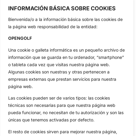
profesional y amateur, resultados en directo, vídeos, noticias,
INFORMACIÓN BÁSICA SOBRE COOKIES
Jon Rahm, LIV Golf, PGA Tour, Ryder Cup, DP World Tour, LPGA
Tour...
Bienvenida/o a la información básica sobre las cookies de
Categorias
la página web responsabilidad de la entidad:
Inicio
Jon Rahm
OPENGOLF
Actualidad
Ryder Cup
Una cookie o galleta informática es un pequeño archivo de
Amateurs
Reglas
información que se guarda en tu ordenador, “smartphone”
Circuitos
Vídeos
o tableta cada vez que visitas nuestra página web.
Especiales
De Interés
Algunas cookies son nuestras y otras pertenecen a
Compañía
empresas externas que prestan servicios para nuestra
Aviso Legal
página web.
Política de Privacidad
Las cookies pueden ser de varios tipos: las cookies
Política de Cookies
técnicas son necesarias para que nuestra página web
Publicidad
pueda funcionar, no necesitan de tu autorización y son las
Newsletters
únicas que tenemos activadas por defecto.
El resto de cookies sirven para mejorar nuestra página,