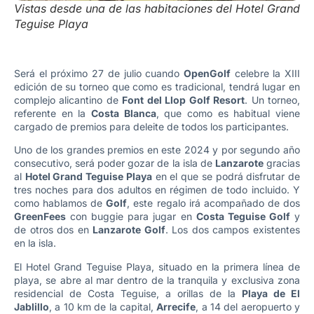
Vistas desde una de las habitaciones del Hotel Grand
Teguise Playa
Será el próximo 27 de julio cuando
OpenGolf
celebre la XIII
edición de su torneo que como es tradicional, tendrá lugar en
complejo alicantino de
Font del Llop Golf Resort
. Un torneo,
referente en la
Costa Blanca
, que como es habitual viene
cargado de premios para deleite de todos los participantes.
Uno de los grandes premios en este 2024 y por segundo año
consecutivo, será poder gozar de la isla de
Lanzarote
gracias
al
Hotel Grand Teguise Playa
en el que se podrá disfrutar de
tres noches
para dos adultos en régimen de todo incluido. Y
como hablamos de
Golf
, este regalo irá acompañado de dos
GreenFees
con buggie para jugar en
Costa Teguise Golf
y
de otros dos en
Lanzarote Golf
. Los dos campos existentes
en la isla.
El Hotel Grand Teguise Playa, situado en la primera línea de
playa, se abre al mar dentro de la tranquila y exclusiva zona
residencial de Costa Teguise, a orillas de la
Playa de El
Jablillo
, a 10 km de la capital,
Arrecife
, a 14 del aeropuerto y