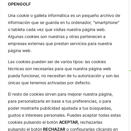
OPENGOLF
Una cookie o galleta informática es un pequeño archivo de
información que se guarda en tu ordenador, “smartphone”
o tableta cada vez que visitas nuestra página web.
Algunas cookies son nuestras y otras pertenecen a
empresas externas que prestan servicios para nuestra
página web.
Las cookies pueden ser de varios tipos: las cookies
técnicas son necesarias para que nuestra página web
pueda funcionar, no necesitan de tu autorización y son las
únicas que tenemos activadas por defecto.
El resto de cookies sirven para mejorar nuestra página,
OpenGolf ofrece toda la actualidad, información del golf
para personalizarla en base a tus preferencias, o para
profesional y amateur, resultados en directo, vídeos, noticias,
Jon Rahm, LIV Golf, PGA Tour, Ryder Cup, DP World Tour, LPGA
poder mostrarte publicidad ajustada a tus búsquedas,
Tour...
gustos e intereses personales. Puedes aceptar todas estas
cookies pulsando el botón
ACEPTAR,
rechazarlas
Categorias
pulsando el botón
RECHAZAR
o configurarlas clicando en
Inicio
Jon Rahm