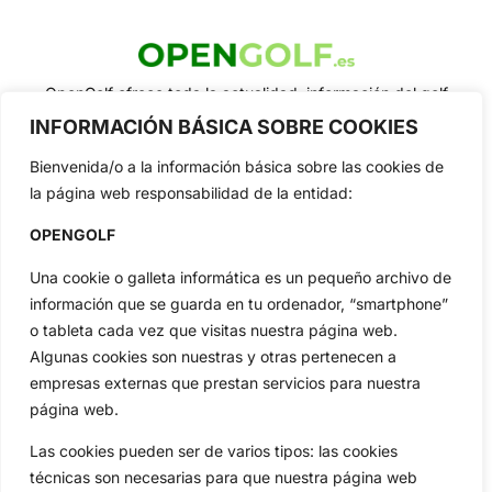
OpenGolf ofrece toda la actualidad, información del golf
profesional y amateur, resultados en directo, vídeos, noticias,
INFORMACIÓN BÁSICA SOBRE COOKIES
Jon Rahm, LIV Golf, PGA Tour, Ryder Cup, DP World Tour, LPGA
Tour...
Bienvenida/o a la información básica sobre las cookies de
Categorias
la página web responsabilidad de la entidad:
Inicio
Jon Rahm
OPENGOLF
Actualidad
Ryder Cup
Una cookie o galleta informática es un pequeño archivo de
Amateurs
Reglas
información que se guarda en tu ordenador, “smartphone”
Circuitos
Vídeos
o tableta cada vez que visitas nuestra página web.
Especiales
De Interés
Algunas cookies son nuestras y otras pertenecen a
Compañía
empresas externas que prestan servicios para nuestra
Aviso Legal
página web.
Política de Privacidad
Las cookies pueden ser de varios tipos: las cookies
Política de Cookies
técnicas son necesarias para que nuestra página web