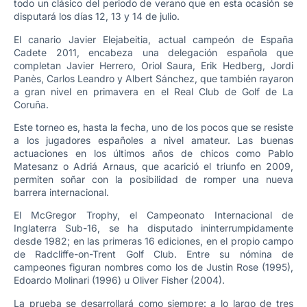
todo un clásico del periodo de verano que en esta ocasión se
disputará los días 12, 13 y 14 de julio.
El canario Javier Elejabeitia, actual campeón de España
Cadete 2011, encabeza una delegación española que
completan Javier Herrero, Oriol Saura, Erik Hedberg, Jordi
Panès, Carlos Leandro y Albert Sánchez, que también rayaron
a gran nivel en primavera en el Real Club de Golf de La
Coruña.
Este torneo es, hasta la fecha, uno de los pocos que se resiste
a los jugadores españoles a nivel amateur. Las buenas
actuaciones en los últimos años de chicos como Pablo
Matesanz o Adriá Arnaus, que acarició el triunfo en 2009,
permiten soñar con la posibilidad de romper una nueva
barrera internacional.
El McGregor Trophy, el Campeonato Internacional de
Inglaterra Sub-16, se ha disputado ininterrumpidamente
desde 1982; en las primeras 16 ediciones, en el propio campo
de Radcliffe-on-Trent Golf Club. Entre su nómina de
campeones figuran nombres como los de Justin Rose (1995),
Edoardo Molinari (1996) u Oliver Fisher (2004).
La prueba se desarrollará como siempre: a lo largo de tres