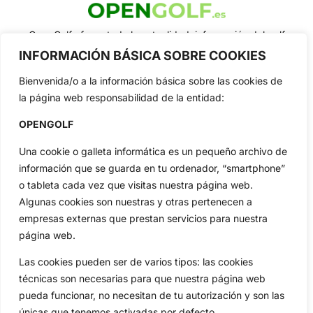
OpenGolf ofrece toda la actualidad, información del golf
profesional y amateur, resultados en directo, vídeos, noticias,
INFORMACIÓN BÁSICA SOBRE COOKIES
Jon Rahm, LIV Golf, PGA Tour, Ryder Cup, DP World Tour, LPGA
Tour...
Bienvenida/o a la información básica sobre las cookies de
Categorias
la página web responsabilidad de la entidad:
Inicio
Jon Rahm
OPENGOLF
Actualidad
Ryder Cup
Una cookie o galleta informática es un pequeño archivo de
Amateurs
Reglas
información que se guarda en tu ordenador, “smartphone”
Circuitos
Vídeos
o tableta cada vez que visitas nuestra página web.
Especiales
De Interés
Algunas cookies son nuestras y otras pertenecen a
Compañía
empresas externas que prestan servicios para nuestra
Aviso Legal
página web.
Política de Privacidad
Las cookies pueden ser de varios tipos: las cookies
Política de Cookies
técnicas son necesarias para que nuestra página web
Publicidad
pueda funcionar, no necesitan de tu autorización y son las
Newsletters
únicas que tenemos activadas por defecto.