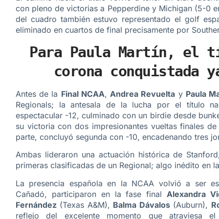
con pleno de victorias a Pepperdine y Michigan (5-0 e
del cuadro también estuvo representado el golf esp
eliminado en cuartos de final precisamente por Souther
Para Paula Martín, el t
corona conquistada y
Antes de la
Final NCAA
,
Andrea Revuelta
y
Paula Ma
Regionals; la antesala de la lucha por el título na
espectacular -12, culminado con un birdie desde bunke
su victoria con dos impresionantes vueltas finales de
parte, concluyó segunda con -10, encadenando tres jo
Ambas lideraron una actuación histórica de Stanford,
primeras clasificadas de un Regional; algo inédito en 
La presencia española en la NCAA volvió a ser es
Cañadó, participaron en la fase final
Alexandra Vi
Fernández
(Texas A&M),
Balma Dávalos
(Auburn),
R
reflejo del excelente momento que atraviesa el 