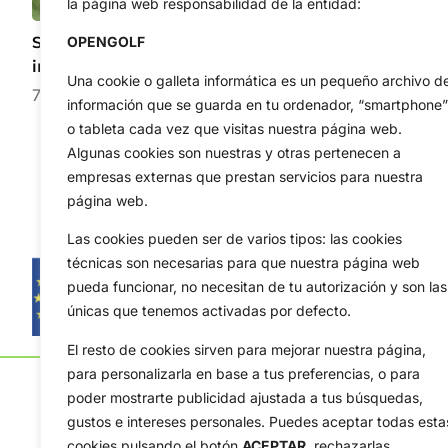
la página web responsabilidad de la entidad:
Sergio García firmó el par sin pisar la calle tras una
OPENGOLF
increíble aventura en el hoyo 17
Una cookie o galleta informática es un pequeño archivo d
7 de agosto de 2026
información que se guarda en tu ordenador, “smartphone”
o tableta cada vez que visitas nuestra página web.
Algunas cookies son nuestras y otras pertenecen a
empresas externas que prestan servicios para nuestra
página web.
Las cookies pueden ser de varios tipos: las cookies
técnicas son necesarias para que nuestra página web
pueda funcionar, no necesitan de tu autorización y son las
únicas que tenemos activadas por defecto.
El resto de cookies sirven para mejorar nuestra página,
para personalizarla en base a tus preferencias, o para
poder mostrarte publicidad ajustada a tus búsquedas,
gustos e intereses personales. Puedes aceptar todas esta
cookies pulsando el botón
ACEPTAR,
rechazarlas