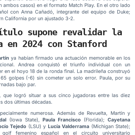
n ambos casos) en el formato Match Play. En el otro lado
añol con Anna Cañadó, integrante del equipo de Duke;
n California por un ajustado 3-2.
ítulo supone revalidar la
a en 2024 con Stanford
rtín
ya habían firmado una actuación memorable en los
cional. Andrea conquistó el triunfo individual con un
r en el hoyo 18 de la ronda final. La madrileña construyó
 65 golpes (-6) sin cometer un solo error. Paula, por su
rnadas bajo par.
 que logró situar a sus cinco jugadoras entre las diez
las dos últimas décadas.
pecialmente numerosa. Además de Revuelta, Martín y
dal
(Iowa State),
Paula Francisco
(Florida);
Cayetana
ocío Tejedo
(LSU) y
Lucía Valderrama
(Michigan State);
golf femenino español en el circuito universitario