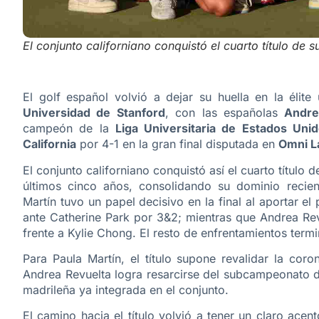
El conjunto californiano conquistó el cuarto título de 
El golf español volvió a dejar su huella en la élite
Universidad de Stanford
, con las españolas
Andre
campeón de la
Liga Universitaria de Estados Uni
California
por 4-1 en la gran final disputada en
Omni L
El conjunto californiano conquistó así el cuarto título 
últimos cinco años, consolidando su dominio recien
Martín tuvo un papel decisivo en la final al aportar e
ante Catherine Park por 3&2; mientras que Andrea Rev
frente a Kylie Chong. El resto de enfrentamientos termin
Para Paula Martín, el título supone revalidar la co
Andrea Revuelta logra resarcirse del subcampeonato d
madrileña ya integrada en el conjunto.
El camino hacia el título volvió a tener un claro acen