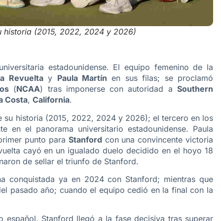
su historia (2015, 2022, 2024 y 2026)
 universitaria estadounidense. El equipo femenino de la
a Revuelta
y
Paula Martín
en sus filas; se proclamó
dos
(
NCAA
) tras imponerse con autoridad a
Southern
a Costa
,
California
.
de su historia (2015, 2022, 2024 y 2026); el tercero en los
te en el panorama universitario estadounidense. Paula
l primer punto para
Stanford
con una convincente victoria
uelta cayó en un igualado duelo decidido en el hoyo 18
aron de sellar el triunfo de Stanford.
rona conquistada ya en 2024 con Stanford; mientras que
el pasado año; cuando el equipo cedió en la final con la
to español. Stanford llegó a la fase decisiva tras superar