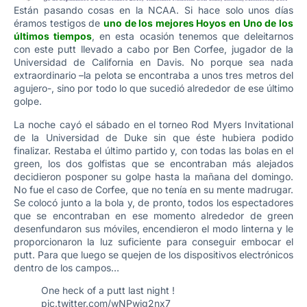
Están pasando cosas en la NCAA. Si hace solo unos días
éramos testigos de
uno de los mejores Hoyos en Uno de los
últimos tiempos
, en esta ocasión tenemos que deleitarnos
con este putt llevado a cabo por Ben Corfee, jugador de la
Universidad de California en Davis. No porque sea nada
extraordinario –la pelota se encontraba a unos tres metros del
agujero-, sino por todo lo que sucedió alrededor de ese último
golpe.
La noche cayó el sábado en el torneo Rod Myers Invitational
de la Universidad de Duke sin que éste hubiera podido
finalizar. Restaba el último partido y, con todas las bolas en el
green, los dos golfistas que se encontraban más alejados
decidieron posponer su golpe hasta la mañana del domingo.
No fue el caso de Corfee, que no tenía en su mente madrugar.
Se colocó junto a la bola y, de pronto, todos los espectadores
que se encontraban en ese momento alrededor de green
desenfundaron sus móviles, encendieron el modo linterna y le
proporcionaron la luz suficiente para conseguir embocar el
putt. Para que luego se quejen de los dispositivos electrónicos
dentro de los campos…
One heck of a putt last night !
pic.twitter.com/wNPwig2nx7