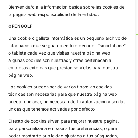
Bienvenida/o a la información básica sobre las cookies de
la página web responsabilidad de la entidad:
OPENGOLF
Una cookie o galleta informática es un pequeño archivo de
información que se guarda en tu ordenador, “smartphone”
o tableta cada vez que visitas nuestra página web.
Algunas cookies son nuestras y otras pertenecen a
OpenGolf ofrece toda la actualidad, información del golf
empresas externas que prestan servicios para nuestra
profesional y amateur, resultados en directo, vídeos, noticias,
Jon Rahm, LIV Golf, PGA Tour, Ryder Cup, DP World Tour, LPGA
página web.
Tour...
Las cookies pueden ser de varios tipos: las cookies
Categorias
técnicas son necesarias para que nuestra página web
Inicio
Jon Rahm
pueda funcionar, no necesitan de tu autorización y son las
Actualidad
Ryder Cup
únicas que tenemos activadas por defecto.
Amateurs
Reglas
El resto de cookies sirven para mejorar nuestra página,
Circuitos
Vídeos
para personalizarla en base a tus preferencias, o para
Especiales
De Interés
poder mostrarte publicidad ajustada a tus búsquedas,