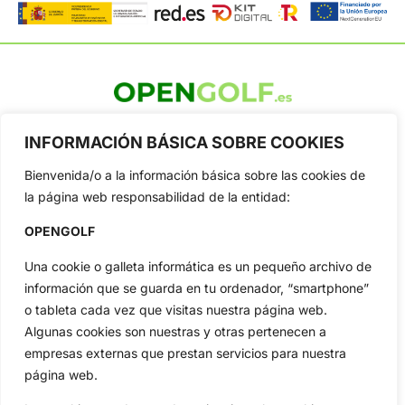
OpenGolf ofrece toda la actualidad, información del golf
profesional y amateur, resultados en directo, vídeos, noticias,
INFORMACIÓN BÁSICA SOBRE COOKIES
Jon Rahm, LIV Golf, PGA Tour, Ryder Cup, DP World Tour, LPGA
Tour...
Bienvenida/o a la información básica sobre las cookies de
la página web responsabilidad de la entidad:
Categorias
Inicio
Jon Rahm
OPENGOLF
Actualidad
Ryder Cup
Una cookie o galleta informática es un pequeño archivo de
Amateurs
Reglas
información que se guarda en tu ordenador, “smartphone”
Circuitos
Vídeos
o tableta cada vez que visitas nuestra página web.
Especiales
De Interés
Algunas cookies son nuestras y otras pertenecen a
empresas externas que prestan servicios para nuestra
Compañía
página web.
Aviso Legal
Política de Privacidad