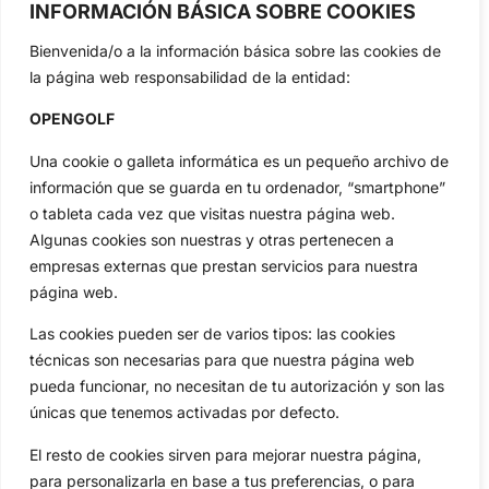
OpenGolf ofrece toda la actualidad, información del golf
INFORMACIÓN BÁSICA SOBRE COOKIES
profesional y amateur, resultados en directo, vídeos, noticias,
Jon Rahm, LIV Golf, PGA Tour, Ryder Cup, DP World Tour, LPGA
Bienvenida/o a la información básica sobre las cookies de
Tour...
la página web responsabilidad de la entidad:
Categorias
OPENGOLF
Inicio
Jon Rahm
Actualidad
Ryder Cup
Una cookie o galleta informática es un pequeño archivo de
información que se guarda en tu ordenador, “smartphone”
Amateurs
Reglas
o tableta cada vez que visitas nuestra página web.
Circuitos
Vídeos
Algunas cookies son nuestras y otras pertenecen a
Especiales
De Interés
empresas externas que prestan servicios para nuestra
Compañía
página web.
Aviso Legal
Las cookies pueden ser de varios tipos: las cookies
Política de Privacidad
técnicas son necesarias para que nuestra página web
Política de Cookies
pueda funcionar, no necesitan de tu autorización y son las
Publicidad
únicas que tenemos activadas por defecto.
Newsletters
El resto de cookies sirven para mejorar nuestra página,
para personalizarla en base a tus preferencias, o para