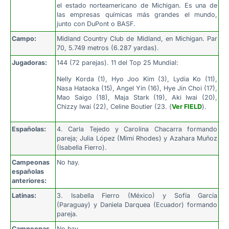
el estado norteamericano de Michigan. Es una de
las empresas químicas más grandes el mundo,
junto con DuPont o BASF.
Campo:
Midland Country Club de Midland, en Michigan. Par
70, 5.749 metros (6.287 yardas).
Jugadoras:
144 (72 parejas). 11 del Top 25 Mundial:
Nelly Korda (1), Hyo Joo Kim (3), Lydia Ko (11),
Nasa Hataoka (15), Angel Yin (16), Hye Jin Choi (17),
Mao Saigo (18), Maja Stark (19), Aki Iwai (20),
Chizzy Iwai (22), Celine Boutier (23. (
Ver FIELD
).
Españolas:
4. Carla Tejedo y Carolina Chacarra formando
pareja; Julia López (Mimi Rhodes) y Azahara Muñoz
(Isabella Fierro).
Campeonas
No hay.
españolas
anteriores:
Latinas:
3. Isabella Fierro (México) y Sofía García
(Paraguay) y Daniela Darquea (Ecuador) formando
pareja.
Campeonas
No hay.