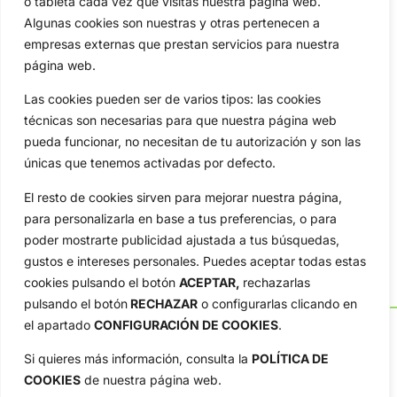
o tableta cada vez que visitas nuestra página web.
Algunas cookies son nuestras y otras pertenecen a
empresas externas que prestan servicios para nuestra
página web.
Las cookies pueden ser de varios tipos: las cookies
técnicas son necesarias para que nuestra página web
pueda funcionar, no necesitan de tu autorización y son las
únicas que tenemos activadas por defecto.
El resto de cookies sirven para mejorar nuestra página,
para personalizarla en base a tus preferencias, o para
poder mostrarte publicidad ajustada a tus búsquedas,
gustos e intereses personales. Puedes aceptar todas estas
cookies pulsando el botón
ACEPTAR,
rechazarlas
pulsando el botón
RECHAZAR
o configurarlas clicando en
el apartado
CONFIGURACIÓN DE COOKIES
.
Si quieres más información, consulta la
POLÍTICA DE
COOKIES
de nuestra página web.
OpenGolf ofrece toda la actualidad, información del golf