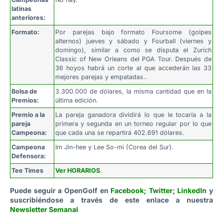
latinas
anteriores:
Formato:
Por parejas bajo formato Foursome (golpes
alternos) jueves y sábado y Fourball (viernes y
domingo), similar a como se disputa el Zurich
Classic of New Orleans del PGA Tour. Después de
36 hoyos habrá un corte al que accederán las 33
mejores parejas y empatadas..
Bolsa de
3.300.000 de dólares, la misma cantidad que en la
Premios:
última edición.
Premio a la
La pareja ganadora dividirá lo que le tocaría a la
pareja
primera y segunda en un torneo regular por lo que
Campeona:
que cada una se repartirá 402.691 dólares.
Campeona
Im Jin-hee y Lee So-mi (Corea del Sur).
Defensora:
Tee Times
Ver HORARIOS
.
Puede seguir a OpenGolf en
Facebook
;
Twitter
;
LinkedIn
y
suscribiéndose a través de este enlace a nuestra
Newsletter Semanal