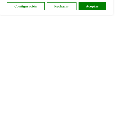
profesional y amateur, resultados en directo, vídeos, noticias,
Jon Rahm, LIV Golf, PGA Tour, Ryder Cup, DP World Tour, LPGA
Configuración
Rechazar
Aceptar
Tour...
Categorias
Inicio
Jon Rahm
Actualidad
Ryder Cup
Amateurs
Reglas
Circuitos
Vídeos
Especiales
De Interés
Compañía
Aviso Legal
Política de Privacidad
Política de Cookies
Publicidad
Newsletters