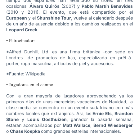
tiempo dos españoles han levantado su trofeo en tres
ocasiones:
Álvaro Quirós
(2007) y
Pablo Martín Benavides
(2010 y 2011). El evento, que está compartido por el
European
y el
Shunshine
Tour
, vuelve al calendario después
de un año de ausencia debido a los cambios realizados en el
Leopard Creek
.
• Patrocinador:
*Alfred Dunhill, Ltd. es una firma británica -con sede en
Londres- de productos de lujo, especializada en prêt-à-
porter, ropa masculina, artículos de piel y accesorios.
*Fuente: Wikipedia
• Jugadores en el campo:
Con la gran mayoría de jugadores aprovechando ya los
primeros días de unas merecidas vacaciones de Navidad, la
clase media se concentra en un evento sudafricano con más
nombres locales que extranjeros. Así, los
Ernie Els
,
Brandon
Stone
y
Louis Oosthuizen
, ganador la pasada semana,
estarán acompañados por
Matt Wallace
,
Bernd Wiesberger
o
Chase Koepka
como grandes estrellas internacionales.