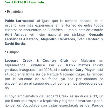
Ver LISTADO Completo
• Españoles:
Pablo Larrazábal
, al igual que la semana pasada, es el
español con más experiencia en el torneo de entre todos
cuantos se encuentran en Sudáfrica. Junto al catalán estarán
Adri Arnaus
-el mejor nacional por ránking-,
Gonzalo
Fernández-Castaño
,
Alejandro Cañizares
,
Iván Cantero
y
David Borda
.
• Campo:
Leopard Creek & Country Club
de Malelane en
Mpumalanga, Sudáfrica. Par 72,
6.627 metros
(7.249
yardas). Inaugurado en 1996, el diseño de
Gary Player
está
situado en el límite sur del Parque Nacional Kruger. Es famoso
por la variedad de su fauna, ya sea por cuantos se
encuentran en el campo de golf como en los alrededores del
río.
El hoyo emblemático de Leopard Creek es sin duda el 13, un
par 5 con un arroyo a la izquierda y el green enmarcado por el
río de los Cocodrilos con vistas espectaculares del Parque