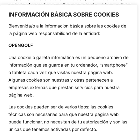
profesional y amateur, resultados en directo, vídeos, noticias,
Jon Rahm, LIV Golf, PGA Tour, Ryder Cup, DP World Tour, LPGA
INFORMACIÓN BÁSICA SOBRE COOKIES
Tour...
Bienvenida/o a la información básica sobre las cookies de
Categorias
la página web responsabilidad de la entidad:
Inicio
Jon Rahm
Actualidad
Ryder Cup
OPENGOLF
Amateurs
Reglas
Una cookie o galleta informática es un pequeño archivo de
Circuitos
Vídeos
información que se guarda en tu ordenador, “smartphone”
Especiales
De Interés
o tableta cada vez que visitas nuestra página web.
Compañía
Algunas cookies son nuestras y otras pertenecen a
Aviso Legal
empresas externas que prestan servicios para nuestra
página web.
Política de Privacidad
Política de Cookies
Las cookies pueden ser de varios tipos: las cookies
Publicidad
técnicas son necesarias para que nuestra página web
pueda funcionar, no necesitan de tu autorización y son las
Newsletters
únicas que tenemos activadas por defecto.