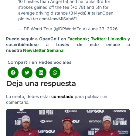
10 finishes than Angel (5) and he ranks 3rd for
strokes gained off the tee (+0.78) and 5th for
average driving distance (314yds).
#ItalianOpen
pic.twitter.com/JmwMlSabW1
— DP World Tour (@DPWorldTour)
June 23, 2026
Puede seguir a OpenGolf en
Facebook
;
Twitter
;
LinkedIn
y
suscribiéndose a través de este enlace a
nuestra
Newsletter Semanal
Compartir en Redes Sociales
Deja una respuesta
Lo siento, debes estar
conectado
para publicar un
comentario.