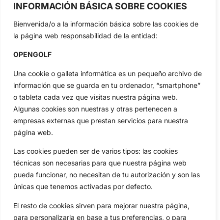
profesional y amateur, resultados en directo, vídeos, noticias,
INFORMACIÓN BÁSICA SOBRE COOKIES
Jon Rahm, LIV Golf, PGA Tour, Ryder Cup, DP World Tour, LPGA
Tour...
Bienvenida/o a la información básica sobre las cookies de
la página web responsabilidad de la entidad:
Categorias
Inicio
Jon Rahm
OPENGOLF
Actualidad
Ryder Cup
Una cookie o galleta informática es un pequeño archivo de
Amateurs
Reglas
información que se guarda en tu ordenador, “smartphone”
Circuitos
Vídeos
o tableta cada vez que visitas nuestra página web.
Especiales
De Interés
Algunas cookies son nuestras y otras pertenecen a
Compañía
empresas externas que prestan servicios para nuestra
Aviso Legal
página web.
Política de Privacidad
Las cookies pueden ser de varios tipos: las cookies
Política de Cookies
técnicas son necesarias para que nuestra página web
Publicidad
pueda funcionar, no necesitan de tu autorización y son las
Newsletters
únicas que tenemos activadas por defecto.
El resto de cookies sirven para mejorar nuestra página,
para personalizarla en base a tus preferencias, o para
Copyright © 2025 OpenGolf | Diseño por
TecnoQuatre