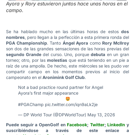
Ayora y Rory estuvieron juntos hace unas horas en el
campo.
Se ha hablado mucho en las últimas horas de estos
dos
nombres
, pero llegan a la perfección a esta primera ronda del
PGA Championship
. Tanto
Ángel Ayora
como
Rory McIlroy
son dos de las grandes sensaciones de las horas previas del
segundo Grande
del curso. Uno, porque
debuta
en un gran
torneo; otro, por las
molestias
que está teniendo en un pie a
raíz de una ampolla. De hecho, este miércoles se les pudo ver
compartir campo en los momentos previos al inicio del
campeonato en el
Aronimink Golf Club
.
Not a bad practice round partner for Angel
Ayora’s first major appearance
#PGAChamp
pic.twitter.com/iqn9aLk2je
— DP World Tour (@DPWorldTour)
May 13, 2026
Puede seguir a OpenGolf en
Facebook
;
Twitter
;
LinkedIn
y
suscribiéndose a través de este enlace a