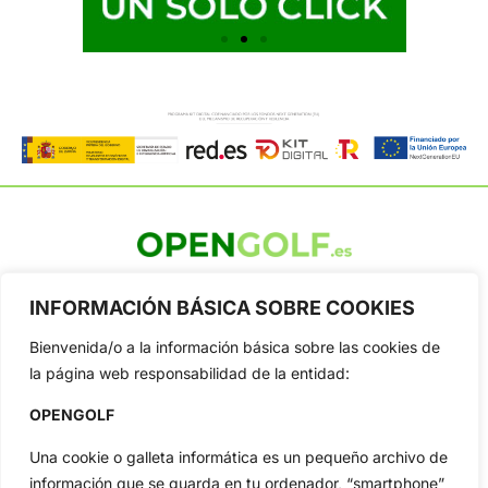
OpenGolf ofrece toda la actualidad, información del golf
profesional y amateur, resultados en directo, vídeos, noticias,
INFORMACIÓN BÁSICA SOBRE COOKIES
Jon Rahm, LIV Golf, PGA Tour, Ryder Cup, DP World Tour, LPGA
Tour...
Bienvenida/o a la información básica sobre las cookies de
la página web responsabilidad de la entidad:
Categorias
Inicio
Jon Rahm
OPENGOLF
Actualidad
Ryder Cup
Una cookie o galleta informática es un pequeño archivo de
Amateurs
Reglas
información que se guarda en tu ordenador, “smartphone”