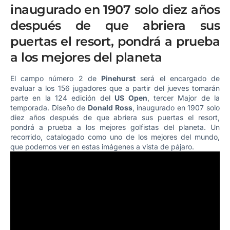
inaugurado en 1907 solo diez años
después de que abriera sus
puertas el resort, pondrá a prueba
a los mejores del planeta
El campo número 2 de
Pinehurst
será el encargado de
evaluar a los 156 jugadores que a partir del jueves tomarán
parte en la 124 edición del
US Open
, tercer Major de la
temporada. Diseño de
Donald Ross
, inaugurado en 1907 solo
diez años después de que abriera sus puertas el resort,
pondrá a prueba a los mejores golfistas del planeta. Un
recorrido, catalogado como uno de los mejores del mundo,
que podemos ver en estas imágenes a vista de pájaro.