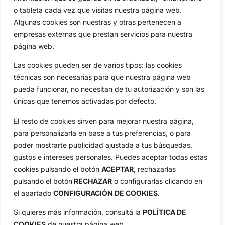
Circuitos
Vídeos
o tableta cada vez que visitas nuestra página web.
Especiales
De Interés
Algunas cookies son nuestras y otras pertenecen a
empresas externas que prestan servicios para nuestra
Compañía
página web.
Aviso Legal
Política de Privacidad
Las cookies pueden ser de varios tipos: las cookies
Política de Cookies
técnicas son necesarias para que nuestra página web
Publicidad
pueda funcionar, no necesitan de tu autorización y son las
únicas que tenemos activadas por defecto.
Newsletters
El resto de cookies sirven para mejorar nuestra página,
para personalizarla en base a tus preferencias, o para
Copyright © 2025 OpenGolf | Diseño por
TecnoQuatre
poder mostrarte publicidad ajustada a tus búsquedas,
gustos e intereses personales. Puedes aceptar todas estas
cookies pulsando el botón
ACEPTAR,
rechazarlas
pulsando el botón
RECHAZAR
o configurarlas clicando en
el apartado
CONFIGURACIÓN DE COOKIES
.
Si quieres más información, consulta la
POLÍTICA DE
COOKIES
de nuestra página web.