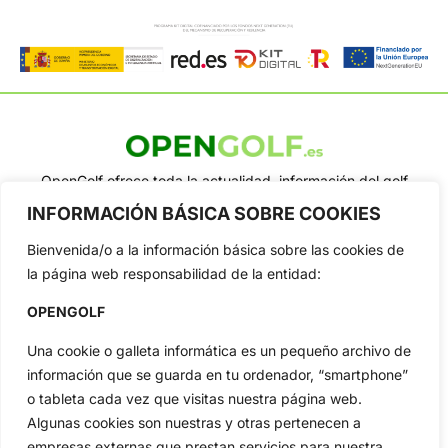
OpenGolf ofrece toda la actualidad, información del golf
profesional y amateur, resultados en directo, vídeos, noticias,
INFORMACIÓN BÁSICA SOBRE COOKIES
Jon Rahm, LIV Golf, PGA Tour, Ryder Cup, DP World Tour, LPGA
Tour...
Bienvenida/o a la información básica sobre las cookies de
Categorias
la página web responsabilidad de la entidad:
Inicio
Jon Rahm
OPENGOLF
Actualidad
Ryder Cup
Amateurs
Reglas
Una cookie o galleta informática es un pequeño archivo de
información que se guarda en tu ordenador, “smartphone”
Circuitos
Vídeos
o tableta cada vez que visitas nuestra página web.
Especiales
De Interés
Algunas cookies son nuestras y otras pertenecen a
Compañía
empresas externas que prestan servicios para nuestra