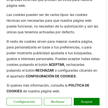
Aviso Legal
página web.
Política de Privacidad
Las cookies pueden ser de varios tipos: las cookies
Política de Cookies
técnicas son necesarias para que nuestra página web
Publicidad
pueda funcionar, no necesitan de tu autorización y son las
Newsletters
únicas que tenemos activadas por defecto.
El resto de cookies sirven para mejorar nuestra página,
para personalizarla en base a tus preferencias, o para
Copyright © 2025 OpenGolf | Diseño por
TecnoQuatre
poder mostrarte publicidad ajustada a tus búsquedas,
gustos e intereses personales. Puedes aceptar todas estas
cookies pulsando el botón
ACEPTAR,
rechazarlas
pulsando el botón
RECHAZAR
o configurarlas clicando en
el apartado
CONFIGURACIÓN DE COOKIES
.
Si quieres más información, consulta la
POLÍTICA DE
COOKIES
de nuestra página web.
Configuración
Rechazar
Aceptar