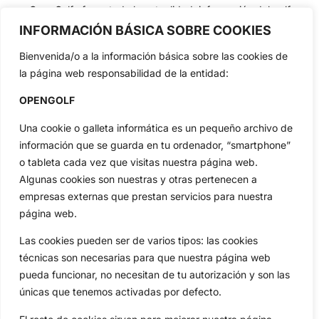
OpenGolf ofrece toda la actualidad, información del golf
profesional y amateur, resultados en directo, vídeos, noticias,
INFORMACIÓN BÁSICA SOBRE COOKIES
Jon Rahm, LIV Golf, PGA Tour, Ryder Cup, DP World Tour, LPGA
Tour...
Bienvenida/o a la información básica sobre las cookies de
Categorias
la página web responsabilidad de la entidad:
Inicio
Jon Rahm
OPENGOLF
Actualidad
Ryder Cup
Una cookie o galleta informática es un pequeño archivo de
Amateurs
Reglas
información que se guarda en tu ordenador, “smartphone”
Circuitos
Vídeos
o tableta cada vez que visitas nuestra página web.
Especiales
De Interés
Algunas cookies son nuestras y otras pertenecen a
Compañía
empresas externas que prestan servicios para nuestra
Aviso Legal
página web.
Política de Privacidad
Las cookies pueden ser de varios tipos: las cookies
Política de Cookies
técnicas son necesarias para que nuestra página web
Publicidad
pueda funcionar, no necesitan de tu autorización y son las
Newsletters
únicas que tenemos activadas por defecto.