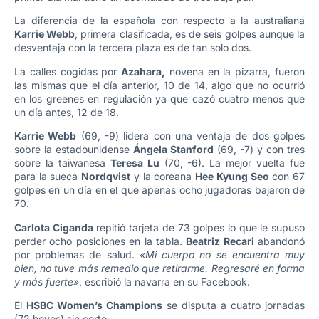
La diferencia de la española con respecto a la australiana
Karrie Webb
, primera clasificada, es de seis golpes aunque la
desventaja con la tercera plaza es de tan solo dos.
La calles cogidas por
Azahara,
novena en la pizarra, fueron
las mismas que el día anterior, 10 de 14, algo que no ocurrió
en los greenes en regulación ya que cazó cuatro menos que
un día antes, 12 de 18.
Karrie Webb
(69, -9) lidera con una ventaja de dos golpes
sobre la estadounidense
Ángela Stanford
(69, -7) y con tres
sobre la taiwanesa
Teresa Lu
(70, -6). La mejor vuelta fue
para la sueca
Nordqvist
y la coreana
Hee Kyung Seo
con 67
golpes en un día en el que apenas ocho jugadoras bajaron de
70.
Carlota Ciganda
repitió tarjeta de 73 golpes lo que le supuso
perder ocho posiciones en la tabla.
Beatriz Recari
abandonó
por problemas de salud.
«Mi cuerpo no se encuentra muy
bien, no tuve más remedio que retirarme. Regresaré en forma
y más fuerte»
, escribió la navarra en su Facebook.
El
HSBC Women’s Champions
se disputa a cuatro jornadas
(72 hoyos) sin corte.