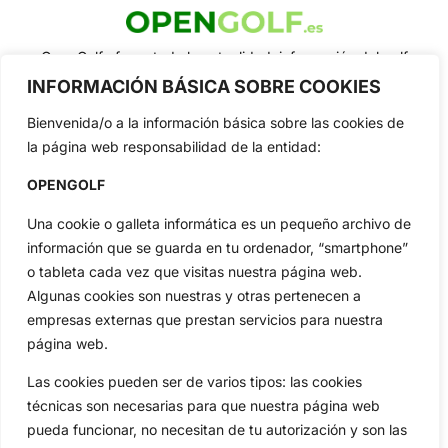
OpenGolf ofrece toda la actualidad, información del golf
profesional y amateur, resultados en directo, vídeos, noticias,
INFORMACIÓN BÁSICA SOBRE COOKIES
Jon Rahm, LIV Golf, PGA Tour, Ryder Cup, DP World Tour, LPGA
Tour...
Bienvenida/o a la información básica sobre las cookies de
Categorias
la página web responsabilidad de la entidad:
Inicio
Jon Rahm
OPENGOLF
Actualidad
Ryder Cup
Una cookie o galleta informática es un pequeño archivo de
Amateurs
Reglas
información que se guarda en tu ordenador, “smartphone”
Circuitos
Vídeos
o tableta cada vez que visitas nuestra página web.
Especiales
De Interés
Algunas cookies son nuestras y otras pertenecen a
Compañía
empresas externas que prestan servicios para nuestra
Aviso Legal
página web.
Política de Privacidad
Las cookies pueden ser de varios tipos: las cookies
Política de Cookies
técnicas son necesarias para que nuestra página web
Publicidad
pueda funcionar, no necesitan de tu autorización y son las