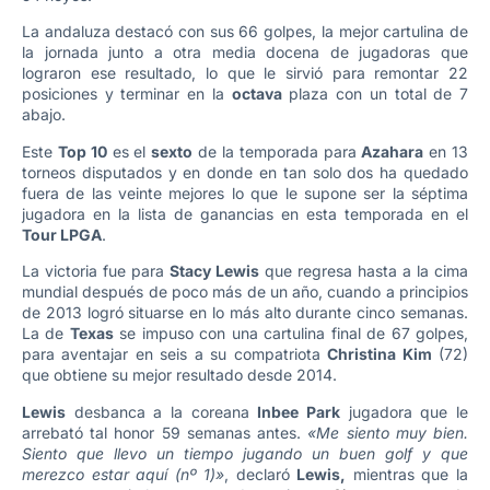
La andaluza destacó con sus 66 golpes, la mejor cartulina de
la jornada junto a otra media docena de jugadoras que
lograron ese resultado, lo que le sirvió para remontar 22
posiciones y terminar en la
octava
plaza con un total de 7
abajo.
Este
Top 10
es el
sexto
de la temporada para
Azahara
en 13
torneos disputados y en donde en tan solo dos ha quedado
fuera de las veinte mejores lo que le supone ser la séptima
jugadora en la lista de ganancias en esta temporada en el
Tour LPGA
.
La victoria fue para
Stacy Lewis
que regresa hasta a la cima
mundial después de poco más de un año, cuando a principios
de 2013 logró situarse en lo más alto durante cinco semanas.
La de
Texas
se impuso con una cartulina final de 67 golpes,
para aventajar en seis a su compatriota
Christina Kim
(72)
que obtiene su mejor resultado desde 2014.
Lewis
desbanca a la coreana
Inbee Park
jugadora que le
arrebató tal honor 59 semanas antes.
«Me siento muy bien.
Siento que llevo un tiempo jugando un buen golf y que
merezco estar aquí (nº 1)»
, declaró
Lewis,
mientras que la