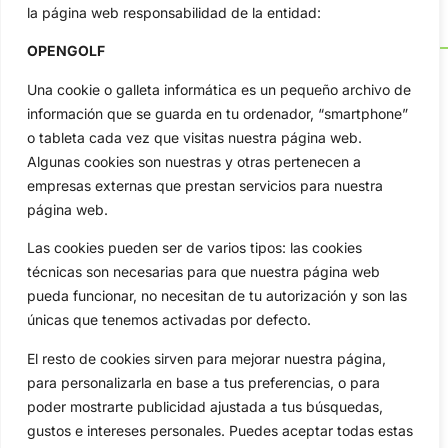
la página web responsabilidad de la entidad:
OPENGOLF
Una cookie o galleta informática es un pequeño archivo de
información que se guarda en tu ordenador, “smartphone”
OpenGolf ofrece toda la actualidad, información del golf
o tableta cada vez que visitas nuestra página web.
profesional y amateur, resultados en directo, vídeos, noticias,
Algunas cookies son nuestras y otras pertenecen a
Jon Rahm, LIV Golf, PGA Tour, Ryder Cup, DP World Tour, LPGA
empresas externas que prestan servicios para nuestra
Tour...
página web.
Categorias
Las cookies pueden ser de varios tipos: las cookies
Inicio
Jon Rahm
técnicas son necesarias para que nuestra página web
Actualidad
Ryder Cup
pueda funcionar, no necesitan de tu autorización y son las
Amateurs
Reglas
únicas que tenemos activadas por defecto.
Circuitos
Vídeos
El resto de cookies sirven para mejorar nuestra página,
Especiales
De Interés
para personalizarla en base a tus preferencias, o para
Compañía
poder mostrarte publicidad ajustada a tus búsquedas,
Aviso Legal
gustos e intereses personales. Puedes aceptar todas estas
Política de Privacidad