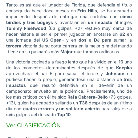
Tanto es así que el jugador de Florida, que defendía el título
conseguido hace doce meses en
Erin Hills
, se ha acabado
imponiendo después de entregar una cartulina con
cinco
birdies y tres bogeys
y aventajar en
un impacto
al inglés
Tommy Fleetwood
(63 golpes, +2) -estuvo muy cerca de
hacer historia al ser el primer jugador en anotarse un
62
en
una jornada del
US Open
– y en
dos
a
DJ
para sumar la
tercera
victoria de su corta carrera en la mejor gira del mundo
-tiene en su palmarés más
Major
que torneos ordinarios-.
Una victoria cocinada a fuego lento que ha vivido en el
16
uno
de los momentos determinantes después de que
Koepka
aprovechara el par 5 para sacar el birdie y
Johnson
no
pudiese hacer lo propio, generándose una distancia de
tres
impactos
que resultó definitiva en el devenir de un
campeonato envuelto en la polémica. Precisamente, uno de
los más críticos con él ha sido
Rafa Cabrera-Bello
(73 golpes,
+13), quien ha acabado sellando un
T36
después de un último
día con
cuatro errores y un solitario acierto
para alejarse a
seis
golpes del deseado
Top 10
.
Ver CLASIFICACIÓN