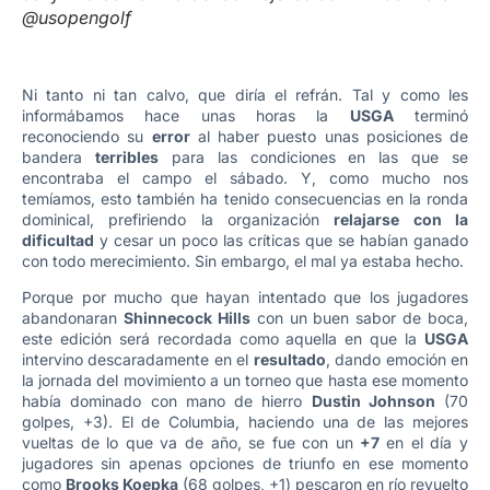
@usopengolf
Ni tanto ni tan calvo, que diría el refrán. Tal y como les
informábamos hace unas horas la
USGA
terminó
reconociendo su
error
al haber puesto unas posiciones de
bandera
terribles
para las condiciones en las que se
encontraba el campo el sábado. Y, como mucho nos
temíamos, esto también ha tenido consecuencias en la ronda
dominical, prefiriendo la organización
relajarse con la
dificultad
y cesar un poco las críticas que se habían ganado
con todo merecimiento. Sin embargo, el mal ya estaba hecho.
Porque por mucho que hayan intentado que los jugadores
abandonaran
Shinnecock Hills
con un buen sabor de boca,
este edición será recordada como aquella en que la
USGA
intervino descaradamente en el
resultado
, dando emoción en
la jornada del movimiento a un torneo que hasta ese momento
había dominado con mano de hierro
Dustin Johnson
(70
golpes, +3). El de Columbia, haciendo una de las mejores
vueltas de lo que va de año, se fue con un
+7
en el día y
jugadores sin apenas opciones de triunfo en ese momento
como
Brooks Koepka
(68 golpes, +1) pescaron en río revuelto