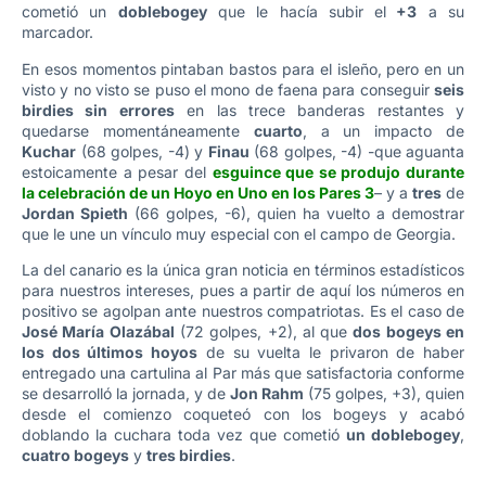
cometió un
doblebogey
que le hacía subir el
+3
a su
marcador.
En esos momentos pintaban bastos para el isleño, pero en un
visto y no visto se puso el mono de faena para conseguir
seis
birdies sin errores
en las trece banderas restantes y
quedarse momentáneamente
cuarto
, a un impacto de
Kuchar
(68 golpes, -4) y
Finau
(68 golpes, -4) -que aguanta
estoicamente a pesar del
esguince que se produjo durante
la celebración de un Hoyo en Uno en los Pares 3
–
y a
tres
de
Jordan Spieth
(66 golpes, -6), quien ha vuelto a demostrar
que le une un vínculo muy especial con el campo de Georgia.
La del canario es la única gran noticia en términos estadísticos
para nuestros intereses, pues a partir de aquí los números en
positivo se agolpan ante nuestros compatriotas. Es el caso de
José María Olazábal
(72 golpes, +2), al que
dos bogeys en
los dos últimos hoyos
de su vuelta le privaron de haber
entregado una cartulina al Par más que satisfactoria conforme
se desarrolló la jornada, y de
Jon Rahm
(75 golpes, +3), quien
desde el comienzo coqueteó con los bogeys y acabó
doblando la cuchara toda vez que cometió
un doblebogey
,
cuatro bogeys
y
tres birdies
.