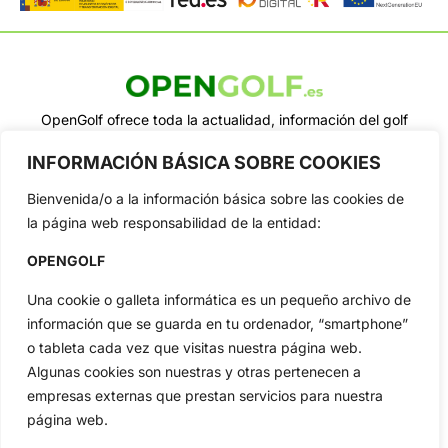
OpenGolf ofrece toda la actualidad, información del golf
profesional y amateur, resultados en directo, vídeos, noticias,
Jon Rahm, LIV Golf, PGA Tour, Ryder Cup, DP World Tour, LPGA
INFORMACIÓN BÁSICA SOBRE COOKIES
Tour...
Bienvenida/o a la información básica sobre las cookies de
Categorias
la página web responsabilidad de la entidad:
Inicio
Jon Rahm
Actualidad
Ryder Cup
OPENGOLF
Amateurs
Reglas
Una cookie o galleta informática es un pequeño archivo de
Circuitos
Vídeos
información que se guarda en tu ordenador, “smartphone”
Especiales
De Interés
o tableta cada vez que visitas nuestra página web.
Algunas cookies son nuestras y otras pertenecen a
Compañía
empresas externas que prestan servicios para nuestra
Aviso Legal
página web.
Política de Privacidad