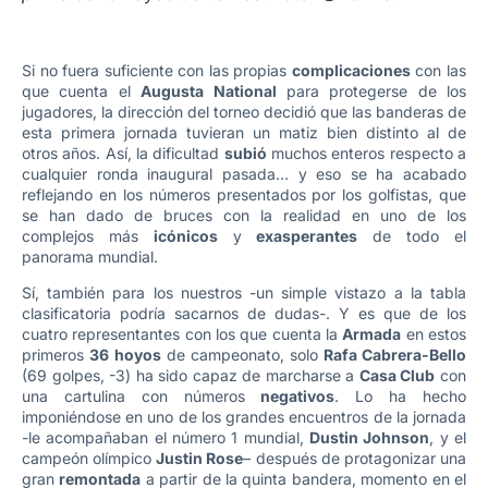
Si no fuera suficiente con las propias
complicaciones
con las
que cuenta el
Augusta National
para protegerse de los
jugadores, la dirección del torneo decidió que las banderas de
esta primera jornada tuvieran un matiz bien distinto al de
otros años. Así, la dificultad
subió
muchos enteros respecto a
cualquier ronda inaugural pasada… y eso se ha acabado
reflejando en los números presentados por los golfistas, que
se han dado de bruces con la realidad en uno de los
complejos más
icónicos
y
exasperantes
de todo el
panorama mundial.
Sí, también para los nuestros -un simple vistazo a la tabla
clasificatoria podría sacarnos de dudas-. Y es que de los
cuatro representantes con los que cuenta la
Armada
en estos
primeros
36 hoyos
de campeonato, solo
Rafa Cabrera-Bello
(69 golpes, -3) ha sido capaz de marcharse a
Casa Club
con
una cartulina con números
negativos
. Lo ha hecho
imponiéndose en uno de los grandes encuentros de la jornada
-le acompañaban el número 1 mundial,
Dustin Johnson
, y el
campeón olímpico
Justin Rose
– después de protagonizar una
gran
remontada
a partir de la quinta bandera, momento en el