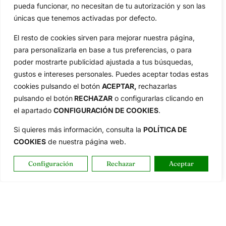
pueda funcionar, no necesitan de tu autorización y son las
únicas que tenemos activadas por defecto.
OpenGolf ofrece toda la actualidad, información del golf
El resto de cookies sirven para mejorar nuestra página,
profesional y amateur, resultados en directo, vídeos, noticias,
para personalizarla en base a tus preferencias, o para
Jon Rahm, LIV Golf, PGA Tour, Ryder Cup, DP World Tour, LPGA
poder mostrarte publicidad ajustada a tus búsquedas,
Tour...
gustos e intereses personales. Puedes aceptar todas estas
Categorias
cookies pulsando el botón
ACEPTAR,
rechazarlas
Inicio
Jon Rahm
pulsando el botón
RECHAZAR
o configurarlas clicando en
Actualidad
Ryder Cup
el apartado
CONFIGURACIÓN DE COOKIES
.
Amateurs
Reglas
Si quieres más información, consulta la
POLÍTICA DE
Circuitos
Vídeos
COOKIES
de nuestra página web.
Especiales
De Interés
Configuración
Rechazar
Aceptar
Compañía
Aviso Legal
Política de Privacidad
Política de Cookies
Publicidad