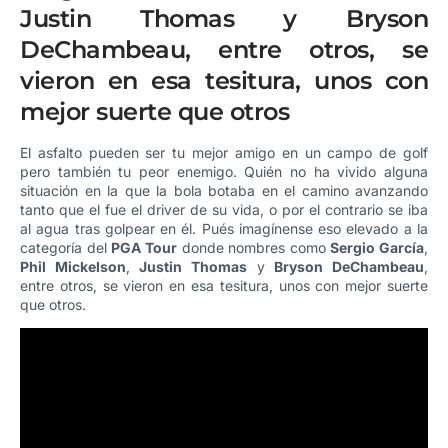
Justin Thomas y
Bryson
DeChambeau, entre otros, se
vieron en esa tesitura, unos con
mejor suerte que otros
El asfalto pueden ser tu mejor amigo en un campo de golf
pero también tu peor enemigo. Quién no ha vivido alguna
situación en la que la bola botaba en el camino avanzando
tanto que el fue el driver de su vida, o por el contrario se iba
al agua tras golpear en él. Pués imagínense eso elevado a la
categoría del
PGA Tour
donde nombres como
Sergio García
,
Phil Mickelson
,
Justin Thomas
y
Bryson DeChambeau
,
entre otros, se vieron en esa tesitura, unos con mejor suerte
que otros.