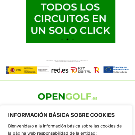
OpenGolf ofrece toda la actualidad, información del golf
profesional y amateur, resultados en directo, vídeos, noticias,
INFORMACIÓN BÁSICA SOBRE COOKIES
Jon Rahm, LIV Golf, PGA Tour, Ryder Cup, DP World Tour, LPGA
Tour...
Bienvenida/o a la información básica sobre las cookies de
la página web responsabilidad de la entidad:
Categorias