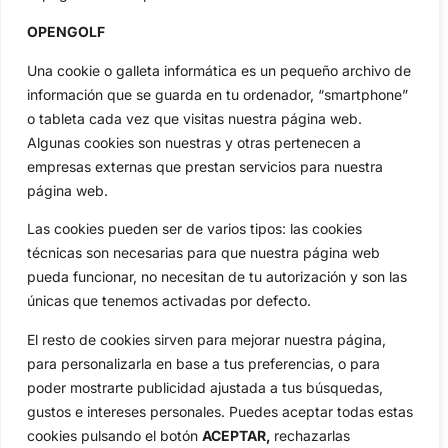
Inicio
Jon Rahm
OPENGOLF
Actualidad
Ryder Cup
Una cookie o galleta informática es un pequeño archivo de
Amateurs
Reglas
información que se guarda en tu ordenador, “smartphone”
Circuitos
Vídeos
o tableta cada vez que visitas nuestra página web.
Especiales
De Interés
Algunas cookies son nuestras y otras pertenecen a
Compañía
empresas externas que prestan servicios para nuestra
Aviso Legal
página web.
Política de Privacidad
Las cookies pueden ser de varios tipos: las cookies
Política de Cookies
técnicas son necesarias para que nuestra página web
Publicidad
pueda funcionar, no necesitan de tu autorización y son las
únicas que tenemos activadas por defecto.
Newsletters
El resto de cookies sirven para mejorar nuestra página,
para personalizarla en base a tus preferencias, o para
Copyright © 2025 OpenGolf | Diseño por
TecnoQuatre
poder mostrarte publicidad ajustada a tus búsquedas,
gustos e intereses personales. Puedes aceptar todas estas
cookies pulsando el botón
ACEPTAR,
rechazarlas