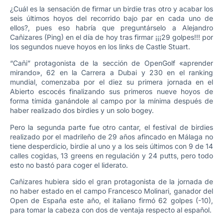
¿Cuál es la sensación de firmar un birdie tras otro y acabar los
seis últimos hoyos del recorrido bajo par en cada uno de
ellos?, pues eso habría que preguntárselo a Alejandro
Cañizares (Ping) en el día de hoy tras firmar ¡¡¡29 golpes!!! por
los segundos nueve hoyos en los links de Castle Stuart.
“Cañi” protagonista de la sección de OpenGolf «aprender
mirando», 62 en la Carrera a Dubai y 230 en el ranking
mundial, comenzaba por el diez su primera jornada en el
Abierto escocés finalizando sus primeros nueve hoyos de
forma tímida ganándole al campo por la mínima después de
haber realizado dos birdies y un solo bogey.
Pero la segunda parte fue otro cantar, el festival de birdies
realizado por el madrileño de 29 años afincado en Málaga no
tiene desperdicio, birdie al uno y a los seis últimos con 9 de 14
calles cogidas, 13 greens en regulación y 24 putts, pero todo
esto no bastó para coger el liderato.
Cañizares hubiera sido el gran protagonista de la jornada de
no haber estado en el campo Francesco Molinari, ganador del
Open de España este año, el italiano firmó 62 golpes (-10),
para tomar la cabeza con dos de ventaja respecto al español.