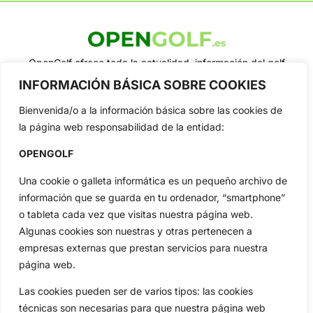
OpenGolf ofrece toda la actualidad, información del golf
profesional y amateur, resultados en directo, vídeos, noticias,
INFORMACIÓN BÁSICA SOBRE COOKIES
Jon Rahm, LIV Golf, PGA Tour, Ryder Cup, DP World Tour, LPGA
Tour...
Bienvenida/o a la información básica sobre las cookies de
Categorias
la página web responsabilidad de la entidad:
Inicio
Jon Rahm
OPENGOLF
Actualidad
Ryder Cup
Una cookie o galleta informática es un pequeño archivo de
Amateurs
Reglas
información que se guarda en tu ordenador, “smartphone”
Circuitos
Vídeos
o tableta cada vez que visitas nuestra página web.
Especiales
De Interés
Algunas cookies son nuestras y otras pertenecen a
Compañía
empresas externas que prestan servicios para nuestra
Aviso Legal
página web.
Política de Privacidad
Las cookies pueden ser de varios tipos: las cookies
Política de Cookies
técnicas son necesarias para que nuestra página web