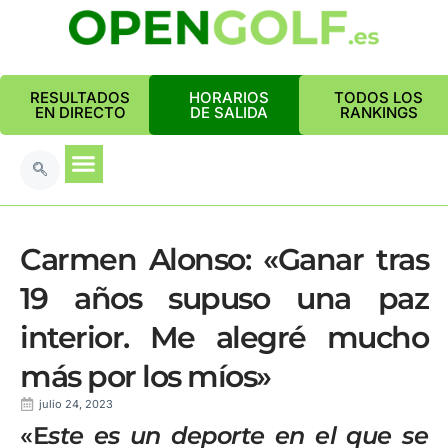
RESULTADOS
HORARIOS
TODOS LOS
EN DIRECTO
DE SALIDA
RANKINGS
Carmen Alonso: «Ganar tras
19 años supuso una paz
interior. Me alegré mucho
más por los míos»
julio 24, 2023
«E
ste es un deporte en el que se