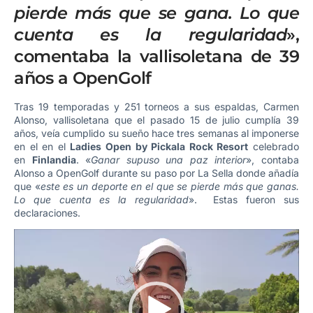
pierde más que se gana. Lo que
cuenta es la regularidad
»,
comentaba la vallisoletana de 39
años a OpenGolf
Tras 19 temporadas y 251 torneos a sus espaldas, Carmen
Alonso, vallisoletana que el pasado 15 de julio cumplía 39
años, veía cumplido su sueño hace tres semanas al imponerse
en el en el
Ladies Open by Pickala Rock Resort
celebrado
en
Finlandia
. «
Ganar supuso una paz interior
», contaba
Alonso a OpenGolf durante su paso por La Sella donde añadía
que «
este es un deporte en el que se pierde más que ganas.
Lo que cuenta es la regularidad
». Estas fueron sus
declaraciones.
Reproductor
de
vídeo