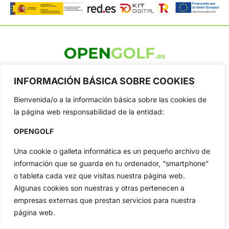
OpenGolf ofrece toda la actualidad, información del golf
INFORMACIÓN BÁSICA SOBRE COOKIES
profesional y amateur, resultados en directo, vídeos, noticias,
Jon Rahm, LIV Golf, PGA Tour, Ryder Cup, DP World Tour, LPGA
Bienvenida/o a la información básica sobre las cookies de
Tour...
la página web responsabilidad de la entidad:
Categorias
Inicio
Jon Rahm
OPENGOLF
Actualidad
Ryder Cup
Una cookie o galleta informática es un pequeño archivo de
Amateurs
Reglas
información que se guarda en tu ordenador, “smartphone”
Circuitos
Vídeos
o tableta cada vez que visitas nuestra página web.
Especiales
De Interés
Algunas cookies son nuestras y otras pertenecen a
empresas externas que prestan servicios para nuestra
Compañía
página web.
Aviso Legal