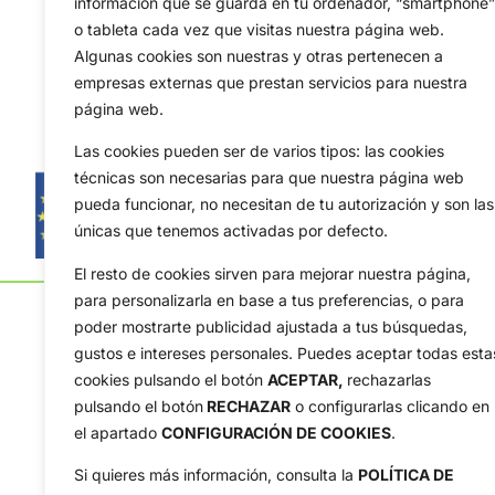
información que se guarda en tu ordenador, “smartphone”
o tableta cada vez que visitas nuestra página web.
Algunas cookies son nuestras y otras pertenecen a
empresas externas que prestan servicios para nuestra
página web.
Las cookies pueden ser de varios tipos: las cookies
técnicas son necesarias para que nuestra página web
pueda funcionar, no necesitan de tu autorización y son las
únicas que tenemos activadas por defecto.
El resto de cookies sirven para mejorar nuestra página,
para personalizarla en base a tus preferencias, o para
poder mostrarte publicidad ajustada a tus búsquedas,
gustos e intereses personales. Puedes aceptar todas esta
cookies pulsando el botón
ACEPTAR,
rechazarlas
pulsando el botón
RECHAZAR
o configurarlas clicando en
OpenGolf ofrece toda la actualidad, información del g
el apartado
CONFIGURACIÓN DE COOKIES
.
amateur, resultados en directo, vídeos, noticias, Jon
Tour, Ryder Cup, DP World Tour, LPGA Tour...
Si quieres más información, consulta la
POLÍTICA DE