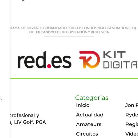
Categorias
s
Inicio
Jon 
Actualidad
Ryde
olf profesional y
 Rahm, LIV Golf, PGA
Amateurs
Regl
Circuitos
Víde