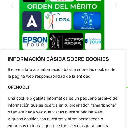
INFORMACIÓN BÁSICA SOBRE COOKIES
Bienvenida/o a la información básica sobre las cookies de
la página web responsabilidad de la entidad:
OPENGOLF
Una cookie o galleta informática es un pequeño archivo de
información que se guarda en tu ordenador, “smartphone”
o tableta cada vez que visitas nuestra página web.
OpenGolf ofrece toda la actualidad, información del golf
profesional y amateur, resultados en directo, vídeos, noticias,
Algunas cookies son nuestras y otras pertenecen a
Jon Rahm, LIV Golf, PGA Tour, Ryder Cup, DP World Tour, LPGA
empresas externas que prestan servicios para nuestra