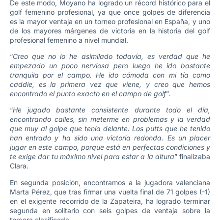
De este modo, Moyano ha logrado un récord histórico para el
golf femenino profesional, ya que once golpes de diferencia
es la mayor ventaja en un torneo profesional en España, y uno
de los mayores márgenes de victoria en la historia del golf
profesional femenino a nivel mundial.
“
Creo que no lo he asimilado todavía, es verdad que he
empezado un poco nerviosa pero luego he ido bastante
tranquila por el campo. He ido cómoda con mi tía como
caddie, es la primera vez que viene, y creo que hemos
encontrado el punto exacto en el campo de golf
”.
“
He jugado bastante consistente durante todo el día,
encontrando calles, sin meterme en problemas y la verdad
que muy al golpe que tenía delante. Los putts que he tenido
han entrado y ha sido una victoria redonda. Es un placer
jugar en este campo, porque está en perfectas condiciones y
te exige dar tu máximo nivel para estar a la altura
” finalizaba
Clara.
En segunda posición, encontramos a la jugadora valenciana
Marta Pérez, que tras firmar una vuelta final de 71 golpes (-1)
en el exigente recorrido de la Zapateira, ha logrado terminar
segunda en solitario con seis golpes de ventaja sobre la
tercera clasificada.