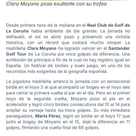
Clara Moyano posa exultante con su trofeo
Desde primera hora de la mañana en el
Real Club de Golf de
La Coruña
había ambiente de día grande. La jornada no
defraudó, el sol se abrió paso y presenció una victoria
histórica, con un récord que costará mucho romper. La
madrileña
Clara Moyano
ha logrado vencer en el
Santander
Golf Tour
de La Coruña por once golpes de diferencia. Una
exhibición de principio a fin de la cual no hay registro igual en
España. Un festival de birdies y buen juego, en uno de los
recorridos más exigentes de la geografía española.
La jugadora madrileña arrancó la jornada con un sensacional
birdie en el hoyo 3 al que acompañó un bogey en el hoyo seis
para cerrar la primera vuelta al par en el día. Pero en el primer
hoyo de la segunda vuelta, Moyano puso el pie en el
acelerador y logró cinco birdies consecutivos del 10 al 14 para
ampliar su ventaja hasta los trece golpes. Su más inmediata
perseguidora,
Marta Pérez
, logró un birdie en el hoyo 17 que
junto al bogey de Moyano en el 15, dejó la diferencia en 11
golpes, firmando una vuelta final de 68 golpes.