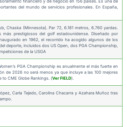
sesoramiento financiero y de negocio en 156 países. Es una de
portantes del mundo de servicios profesionales. En España,
lub, Chaska (Minnesota). Par 72, 6.181 metros, 6.760 yardas.
s más prestigiosos del golf estadounidense. Diseñado por
inaugurado en 1962, el recorrido ha acogido algunos de los
del deporte, incluidos dos US Open, dos PGA Championship,
ompeticiones de la USGA
Women’s PGA Championship es anualmente el más fuerte en
ición de 2026 no será menos ya que incluye a las 100 mejores
ce to CME Globe Rankings. (
Ver FIELD
).
 López, Carla Tejedo, Carolina Chacarra y Azahara Muñoz tras
 campo.