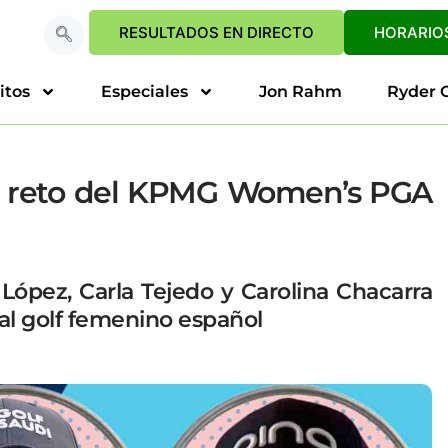
RESULTADOS EN DIRECTO
HORARIOS
itos
Especiales
Jon Rahm
Ryder 
an reto del KPMG Women’s PGA
López, Carla Tejedo y Carolina Chacarra
al golf femenino español