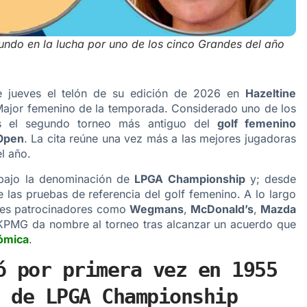
undo en la lucha por uno de los cinco Grandes del año
e jueves el telón de su edición de 2026 en
Hazeltine
 Major femenino de la temporada. Considerado uno de los
más el segundo torneo más antiguo del
golf femenino
Open
. La cita reúne una vez más a las mejores jugadoras
l año.
 bajo la denominación de
LPGA Championship
y; desde
 las pruebas de referencia del golf femenino. A lo largo
ntes patrocinadores como
Wegmans
,
McDonald’s
,
Mazda
 KPMG da nombre al torneo tras alcanzar un acuerdo que
ómica
.
ó por primera vez en 1955
 de LPGA Championship