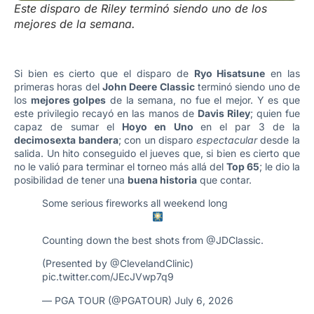
Este disparo de Riley terminó siendo uno de los
mejores de la semana.
Si bien es cierto que el disparo de
Ryo Hisatsune
en las
primeras horas del
John Deere Classic
terminó siendo uno de
los
mejores golpes
de la semana, no fue el mejor. Y es que
este privilegio recayó en las manos de
Davis Riley
; quien fue
capaz de sumar el
Hoyo en Uno
en el par 3 de la
decimosexta bandera
; con un disparo
espectacular
desde la
salida. Un hito conseguido el jueves que, si bien es cierto que
no le valió para terminar el torneo más allá del
Top 65
; le dio la
posibilidad de tener una
buena historia
que contar.
Some serious fireworks all weekend long
Counting down the best shots from
@JDClassic
.
(Presented by
@ClevelandClinic
)
pic.twitter.com/JEcJVwp7q9
— PGA TOUR (@PGATOUR)
July 6, 2026