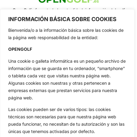
OpenGolf ofrece toda la actualidad, información del golf
profesional y amateur, resultados en directo, vídeos, noticias,
INFORMACIÓN BÁSICA SOBRE COOKIES
Jon Rahm, LIV Golf, PGA Tour, Ryder Cup, DP World Tour, LPGA
Tour...
Bienvenida/o a la información básica sobre las cookies de
Categorias
la página web responsabilidad de la entidad:
Inicio
Jon Rahm
OPENGOLF
Actualidad
Ryder Cup
Una cookie o galleta informática es un pequeño archivo de
Amateurs
Reglas
información que se guarda en tu ordenador, “smartphone”
Circuitos
Vídeos
o tableta cada vez que visitas nuestra página web.
Especiales
De Interés
Algunas cookies son nuestras y otras pertenecen a
Compañía
empresas externas que prestan servicios para nuestra
Aviso Legal
página web.
Política de Privacidad
Las cookies pueden ser de varios tipos: las cookies
Política de Cookies
técnicas son necesarias para que nuestra página web
Publicidad
pueda funcionar, no necesitan de tu autorización y son las
Newsletters
únicas que tenemos activadas por defecto.