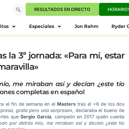
RESULTADOS EN DIRECTO
HORARIOS
itos
Especiales
Jon Rahm
Ryder 
s la 3ª jornada: «Para mí, estar
maravilla»
ío, me miraban así y decían ¿este tío
ciones completas en español
ra el fin de semana en el
Masters
tras el +6 de los dos
rpresa, grata pero una sorpresa
», declaraba el bueno de
ortes que
Sergio García
, campeón en 2017 quién cuenta
an por detrás mío, me miraban así y decían ¿este tío