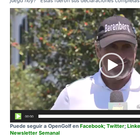
juega hoy?’
‘ Estas fueron sus declaraciones completas
Reproductor
de
vídeo
00:00
Puede seguir a OpenGolf en
Facebook
;
Twitter
;
Link
Newsletter Semanal