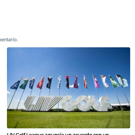
entario.
LIV Golf League anuncia un acuerdo con un