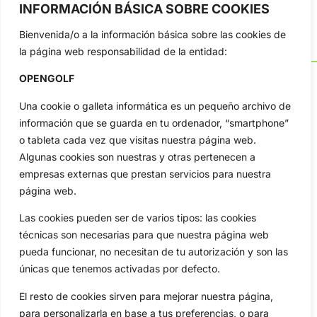
INFORMACIÓN BÁSICA SOBRE COOKIES
Bienvenida/o a la información básica sobre las cookies de
la página web responsabilidad de la entidad:
OPENGOLF
Una cookie o galleta informática es un pequeño archivo de
información que se guarda en tu ordenador, “smartphone”
OpenGolf ofrece toda la actualidad, información del golf
profesional y amateur, resultados en directo, vídeos, noticias,
o tableta cada vez que visitas nuestra página web.
Jon Rahm, LIV Golf, PGA Tour, Ryder Cup, DP World Tour, LPGA
Algunas cookies son nuestras y otras pertenecen a
Tour...
empresas externas que prestan servicios para nuestra
Categorias
página web.
Inicio
Jon Rahm
Las cookies pueden ser de varios tipos: las cookies
Actualidad
Ryder Cup
técnicas son necesarias para que nuestra página web
Amateurs
Reglas
pueda funcionar, no necesitan de tu autorización y son las
Circuitos
Vídeos
únicas que tenemos activadas por defecto.
Especiales
De Interés
El resto de cookies sirven para mejorar nuestra página,
Compañía
para personalizarla en base a tus preferencias, o para