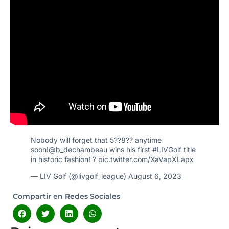
Nobody will forget that 5??8?? anytime
soon!
@b_dechambeau
wins his first
#LIVGolf
title
in historic fashion! ?
pic.twitter.com/XaVapXLapx
— LIV Golf (@livgolf_league)
August 6, 2023
Compartir en Redes Sociales