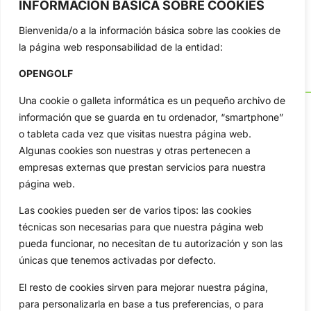
INFORMACIÓN BÁSICA SOBRE COOKIES
Bienvenida/o a la información básica sobre las cookies de
la página web responsabilidad de la entidad:
OPENGOLF
Una cookie o galleta informática es un pequeño archivo de
información que se guarda en tu ordenador, “smartphone”
o tableta cada vez que visitas nuestra página web.
Algunas cookies son nuestras y otras pertenecen a
OpenGolf ofrece toda la actualidad, información del golf
profesional y amateur, resultados en directo, vídeos, noticias,
empresas externas que prestan servicios para nuestra
Jon Rahm, LIV Golf, PGA Tour, Ryder Cup, DP World Tour, LPGA
página web.
Tour...
Las cookies pueden ser de varios tipos: las cookies
Categorias
técnicas son necesarias para que nuestra página web
Inicio
Jon Rahm
pueda funcionar, no necesitan de tu autorización y son las
Actualidad
Ryder Cup
únicas que tenemos activadas por defecto.
Amateurs
Reglas
El resto de cookies sirven para mejorar nuestra página,
Circuitos
Vídeos
para personalizarla en base a tus preferencias, o para
Especiales
De Interés