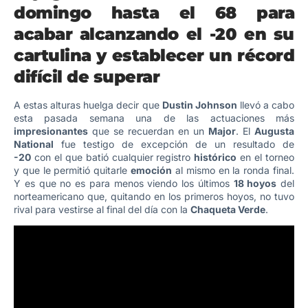
domingo hasta el 68 para
acabar alcanzando el -20 en su
cartulina y establecer un récord
difícil de superar
A estas alturas huelga decir que
Dustin Johnson
llevó a cabo
esta pasada semana una de las actuaciones más
impresionantes
que se recuerdan en un
Major
. El
Augusta
National
fue testigo de excepción de un resultado de
-20
con el que batió cualquier registro
histórico
en el torneo
y que le permitió quitarle
emoción
al mismo en la ronda final.
Y es que no es para menos viendo los últimos
18 hoyos
del
norteamericano que, quitando en los primeros hoyos, no tuvo
rival para vestirse al final del día con la
Chaqueta Verde
.